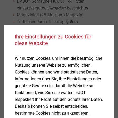
DABO
Schraube TKR/VHT-R = Stahl
einsatzvergütet,
Climadur*
beschichtet
Magaziniert (25 Stück pro Magazin)
Trittsicher durch Teleskopsystem
Kombinationen für Dämmstoffdicken bis 605 mm
möglich
Ihre Einstellungen zu Cookies für
*Climadur
diese Website
Hochwertige Beschichtung zur Verbesserung des
Korrosionsschutzes
Wir nutzen Cookies, um Ihnen die bestmögliche
(15 Runden Kesternich, DIN 50018, 1997)
Nutzung unserer Website zu ermöglichen.
Technische Daten
Cookies können anonyme statistische Daten,
Antrieb: H2
Informationen über Sie, Ihre Einstellungen oder
Schraubendurchmesser: 4,8 mm
genutzte Geräte sein, damit die Website so
Bohrkapazität: 1,50 mm
funktioniert, wie Sie es erwarten. EJOT
Kopfdurchmesser Halteteller: 50 mm
respektiert Ihr Recht auf den Schutz Ihrer Daten.
Magazininhalt: 25 Stück
Deshalb können Sie selbst entscheiden,
bestimmte Cookies nicht zu akzeptieren.
Hinweis