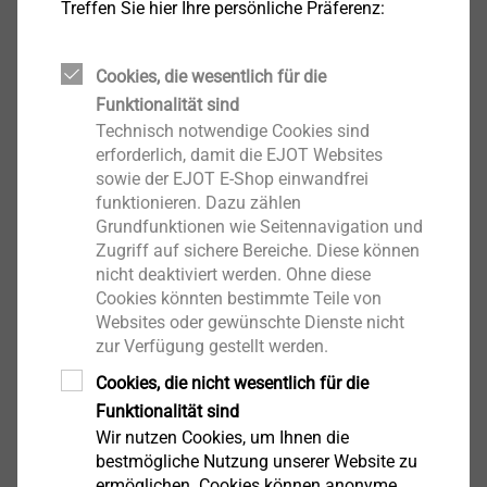
Treffen Sie hier Ihre persönliche Präferenz:
®
Zur Kombination mit EJOT DABO
Schrauben.
Bohrkapazität = 4 mm auf Anfrage!
Cookies, die wesentlich für die
Funktionalität sind
Downloads
Technisch notwendige Cookies sind
erforderlich, damit die EJOT Websites
sowie der EJOT E-Shop einwandfrei
Deutsch
funktionieren. Dazu zählen
Grundfunktionen wie Seitennavigation und
Englisch
Zugriff auf sichere Bereiche. Diese können
Italienisch
nicht deaktiviert werden. Ohne diese
Cookies könnten bestimmte Teile von
Französisch
Websites oder gewünschte Dienste nicht
zur Verfügung gestellt werden.
Cookies, die nicht wesentlich für die
Produktdatenblatt.pdf
209 KB
Funktionalität sind
EPD Flachdachbefestigungssysteme.pdf
897 KB
Wir nutzen Cookies, um Ihnen die
ETA-07/0013.pdf
3 MB
bestmögliche Nutzung unserer Website zu
ermöglichen. Cookies können anonyme