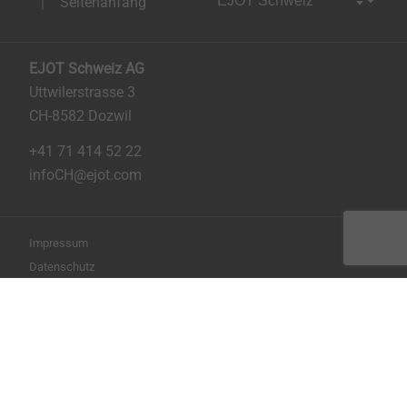
Seitenanfang
EJOT Schweiz AG
Uttwilerstrasse 3
CH-8582 Dozwil
+41 71 414 52 22
infoCH@ejot.com
Impressum
Datenschutz
AGB
Seite drucken
Copyright © 2026 EJOT