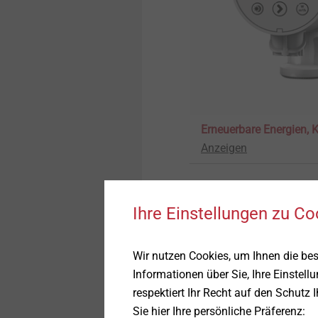
Produktübersicht
Tank und Kraftstofffluss
Schaum-Strukturen
T-FAST Holzschrauben
PEARLOCK System
CROSSFIX
Erneuerbare Energien, 
Anzeigen
Fassadenbegrünung
Pro-Line
Ihre Einstellungen zu Co
STR U 2G
Wir nutzen Cookies, um Ihnen die be
Informationen über Sie, Ihre Einstell
Iso-Team
respektiert Ihr Recht auf den Schutz 
Sie hier Ihre persönliche Präferenz: