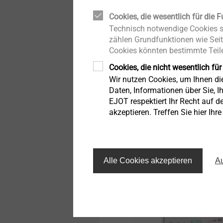
Produktübersicht
Tank und Kraftstofffluss
Schaum-Strukturen
Cookies, die wesentlich für die F
T-FAST Holzschrauben
Technisch notwendige Cookies si
zählen Grundfunktionen wie Seit
Cookies könnten bestimmte Teile
PEARLOCK System
Cookies, die nicht wesentlich für
Wir nutzen Cookies, um Ihnen d
CROSSFIX
Daten, Informationen über Sie, Ih
Lüftung
EJOT respektiert Ihr Recht auf d
Anzeigen
akzeptieren. Treffen Sie hier Ihr
Fassadenbegrünung
Pro-Line
Alle Cookies akzeptieren
Au
STR U 2G
Iso-Team