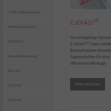
Produktübersicht
Tank und Kraftstofffluss
Schaum-Strukturen
T-FAST Holzschrauben
®
EJOFAST
PEARLOCK System
Die einzigartige Spitze
CROSSFIX
®
EJOFAST
Serie verlei
Bohrschrauben besond
Fassadenbegrünung
Eigenschaften für eine
effizientere Montage.
Pro-Line
Mehr erfahren
STR U 2G
Iso-Team