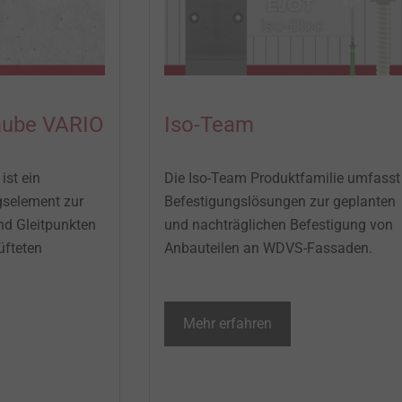
aube VARIO
Iso-Team
ist ein
Die Iso-Team Produktfamilie umfasst
gselement zur
Befestigungslösungen zur geplanten
nd Gleitpunkten
und nachträglichen Befestigung von
üfteten
Anbauteilen an WDVS-Fassaden. ​
Mehr erfahren