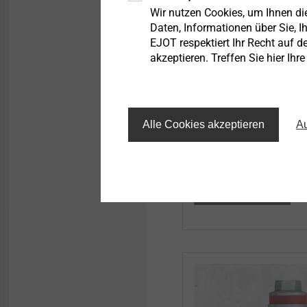
T-FAST
Holzs
Wir nutzen Cookies, um Ihnen d
Daten, Informationen über Sie, Ih
®
T-FAST
Holzschrauben
EJOT respektiert Ihr Recht auf d
akzeptieren. Treffen Sie hier Ihr
optimal für alle Anwen
bewitterten Bereich, zu
Holzbauanschlüsse in 
Wandkonstruktion sowi
Alle Cookies akzeptieren
Au
Innenausbau.
Mehr erfahren