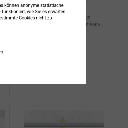
r
Bolzenanker BA Plus
es können anonyme statistische
funktioniert, wie Sie es erwarten.
Der Bolzenanker bietet vielseitige
bestimmte Cookies nicht zu
r
Einsatzmöglichkeiten und erfüllt hohe
Anforderungen in Bezug auf die
Tragfähigkeit der Befestigung.
en
Mehr erfahren