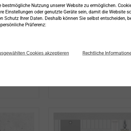
chrauben
LIEBIG
Schwerlastanke
ie bestmögliche Nutzung unserer Website zu ermöglichen. Cooki
re Einstellungen oder genutzte Geräte sein, damit die Website so 
 eignen sich
Die speziellen Befestigungs- und
en Schutz Ihrer Daten. Deshalb können Sie selbst entscheiden, 
e persönliche Präferenz:
dungen im nicht
Verankerungslösungen eignen sich fü
m Beispiel für
verschiedene Anwendungen und
Dach- und
erfüllen hohe Sicherheitsansprüche.
e im
Rechtliche Information
sgewählten Cookies akzeptieren
Mehr erfahren