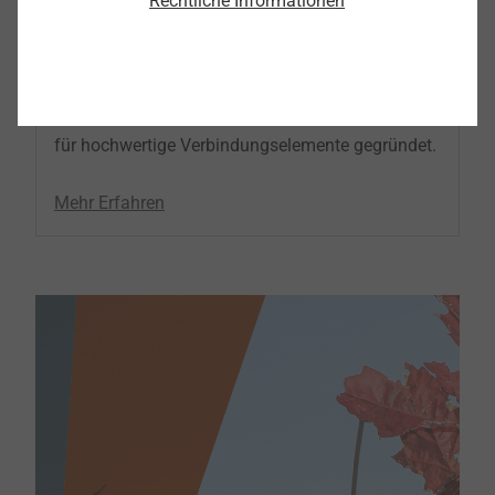
Rechtliche Informationen
GFA Global Fastener Alliance
Die GFA Global Fastener Alliance wurde 1998 als
globales Netzwerk von unabhängigen Zulieferern
für hochwertige Verbindungselemente gegründet.
Mehr Erfahren