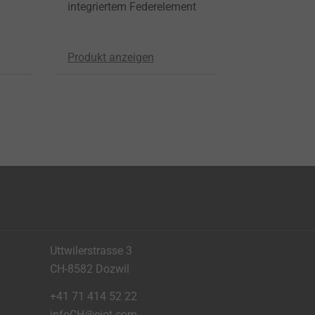
integriertem Federelement
Produkt anzeigen
Uttwilerstrasse 3
CH-8582 Dozwil
+41 71 414 52 22
infoCH@ejot.com