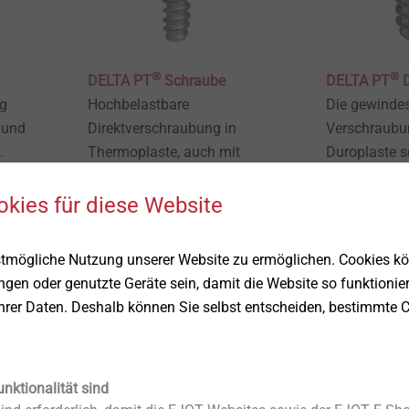
®
®
DELTA PT
Schraube
DELTA PT
ng
Hochbelastbare
Die gewinde
 und
Direktverschraubung in
Verschraubun
.
Thermoplaste, auch mit
Duroplaste s
Faserverstärkung
spröde Ther
Produkt anzeigen
Produkt anz
okies für diese Website
stmögliche Nutzung unserer Website zu ermöglichen. Cookies k
ungen oder genutzte Geräte sein, damit die Website so funktionie
Ihrer Daten. Deshalb können Sie selbst entscheiden, bestimmte C
unktionalität sind