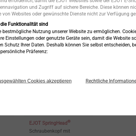
nd erforderlich, damit die EJOT Websites sowie der EJOT E-Sho
ennavigation und Zugriff auf sichere Bereiche. Diese können nic
EJOT Mikroschrauben
Gehäuse
 von Websites oder gewünschte Dienste nicht zur Verfügung ges
Verbindungslösungen für
Entwicklung
hnik
kleinste Bauteile
Herstellung 
 die Funktionalität sind
funktionalen
ie bestmögliche Nutzung unserer Website zu ermöglichen. Cooki
re Einstellungen oder genutzte Geräte sein, damit die Website so 
Kunststofftei
en Schutz Ihrer Daten. Deshalb können Sie selbst entscheiden, 
Produkt anzeigen
Produkt anz
integrierten 
e persönliche Präferenz:
Rechtliche Information
sgewählten Cookies akzeptieren
®
EJOT SpringHead
Schraubenkopf mit