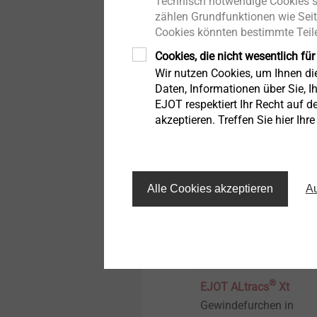
Technisch notwendige Cookies si
Produktübersicht
Tank und Kraftstofffluss
Schaum-Strukturen
®
zählen Grundfunktionen wie Seit
EJOFORM
Cookies könnten bestimmte Teile
Flexibilität durch
T-FAST Holzschrauben
Mehrstufen-Umformtec
Cookies, die nicht wesentlich für
Wir nutzen Cookies, um Ihnen d
PEARLOCK System
Daten, Informationen über Sie, Ih
EJOT respektiert Ihr Recht auf d
Produkt anzeigen
akzeptieren. Treffen Sie hier Ihr
CROSSFIX
Fassadenbegrünung
Alle Cookies akzeptieren
Au
Pro-Line
STR U 2G
®
Iso-Team
EJOT ALtracs
Xt
Gewindefurchen in