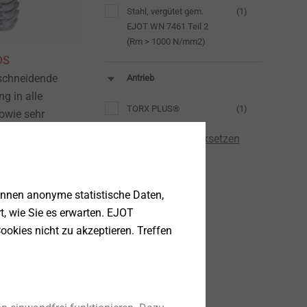
Stahl, vergütet gem.
(1)
EJOT WN 7461 Teil 2
(Rm > 1000 N/mm2)
DS
schneidende
Antrieb
g in alle
TORX PLUS®
(1)
owie sehr
moplaste
Alle Filter zurücksetzen
eigen
önnen anonyme statistische Daten,
rt, wie Sie es erwarten. EJOT
ookies nicht zu akzeptieren. Treffen