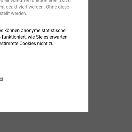
p einwandfrei funktionieren. Dazu
ht deaktiviert werden. Ohne diese
tellt werden.
 und
von
es können anonyme statistische
funktioniert, wie Sie es erwarten.
len mit
bestimmte Cookies nicht zu
eigen
Kontakten.
en