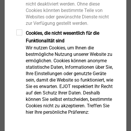
nicht deaktiviert werden. Ohne diese
DE
Cookies könnten bestimmte Teile von
Websites oder gewünschte Dienste nicht
EN
zur Verfügung gestellt werden.
Cookies, die nicht wesentlich für die
Zertifikate IATF 16949
Funktionalität sind
IATF16949 EJOT Polska.pdf_DE
137 KB
Wir nutzen Cookies, um Ihnen die
IATF 16949_EJOT Octaqon_DE.pdf
122 KB
bestmögliche Nutzung unserer Website zu
IATF 16949_EJOT Schweiz.pdf_DE
128 KB
ermöglichen. Cookies können anonyme
statistische Daten, Informationen über Sie,
IATF 16949_EJOT Tezmak_DE.pdf
114 KB
Ihre Einstellungen oder genutzte Geräte
IATF_16949_2016_Tambach.pdf_DE
111 KB
sein, damit die Website so funktioniert, wie
IATF_16949_Business_Unit_Cold_Forming_Werk_Herrenwiese.pdf_DE
Sie es erwarten. EJOT respektiert Ihr Recht
IATF_16949_Business_Unit_Insert Molding_Headlamp_Adjuster_Werk_Berghausen.pdf_DE
auf den Schutz Ihrer Daten. Deshalb
können Sie selbst entscheiden, bestimmte
Cookies nicht zu akzeptieren. Treffen Sie
Zertifizierung unseres
hier Ihre persönliche Präferenz:
Umweltmanagementsystems ISO 14001