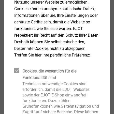
Nutzung unserer Website zu ermöglichen.
Cookies können anonyme statistische Daten,
Zertifikate ISO 9001
ISO 9001 EJOT Polska_de.pdf
146 KB
Informationen über Sie, Ihre Einstellungen oder
ISO 9001 EJOT SE & Co KG - Stockwiese
143 KB
genutzte Geräte sein, damit die Website so
ISO 9001 EJOT SE DE
113 KB
funktioniert, wie Sie es erwarten. EJOT
ISO 9001 EJOT-Octaqon India_de
112 KB
respektiert Ihr Recht auf den Schutz Ihrer Daten.
ISO 9001 Schweiz.pdf_DE
103 KB
Deshalb können Sie selbst entscheiden,
ISO 9001 Türkei DE
146 KB
bestimmte Cookies nicht zu akzeptieren.
ISO 9001_2015 Business Unit Cold Forming_Werk Herrenwiese.pdf_DE
Treffen Sie hier Ihre persönliche Präferenz:
ISO 9001_2015 _Werk Tambach_DE.pdf
138 KB
ISO 9001_2015_Business Unit Bauschraube_Werk In der Aue.pdf_DE
Cookies, die wesentlich für die
ISO 9001_2015_Business Unit Business Insert Molding / Headlamp Adjuster_Werk Berghausen.pdf_DE
Funktionalität sind
Technisch notwendige Cookies sind
Zertifizierung unseres
erforderlich, damit die EJOT Websites
sowie der EJOT E-Shop einwandfrei
Qualitätsmanagementsystems IATF
funktionieren. Dazu zählen
16949_2016
Grundfunktionen wie Seitennavigation und
Zugriff auf sichere Bereiche. Diese können