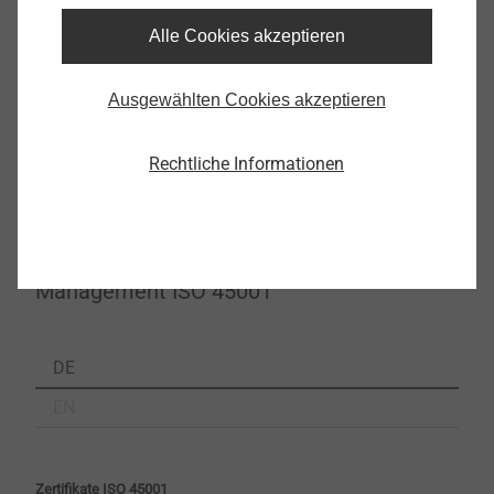
DE
Alle Cookies akzeptieren
DE_CH
EN
Ausgewählten Cookies akzeptieren
Rechtliche Informationen
Zertifikate UM14001
ISO 14001 EJOT Schweiz_DE.pdf
64 KB
Arbeits- und Gesundheitsschutz
Management ISO 45001
DE
EN
Zertifikate ISO 45001