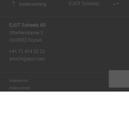
Seitenanfang
EJOT Schweiz AG
Uttwilerstrasse 3
CH-8582 Dozwil
+41 71 414 52 22
infoCH@ejot.com
Impressum
Datenschutz
AGB
Seite drucken
Copyright © 2026 EJOT