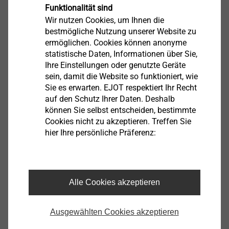
Funktionalität sind
aus galvanisch verzinktem Stahl für die Anwendung in
Wir nutzen Cookies, um Ihnen die
trockenen Innenräumen erhältlich. Wie gewohnt
bestmögliche Nutzung unserer Website zu
erhalten Sie diese mit unterschiedlichen
ermöglichen. Cookies können anonyme
Kopfgeometrien und in zahlreichen Abmessungen. Die
statistische Daten, Informationen über Sie,
ETAs für die Betonschrauben JC2 und JC2 Plus finden
Ihre Einstellungen oder genutzte Geräte
Sie in unserem
Downloadbereich
.
sein, damit die Website so funktioniert, wie
Sie es erwarten. EJOT respektiert Ihr Recht
auf den Schutz Ihrer Daten. Deshalb
können Sie selbst entscheiden, bestimmte
Cookies nicht zu akzeptieren. Treffen Sie
®
EJOT
Betonschrauben
hier Ihre persönliche Präferenz:
Alle Cookies akzeptieren
Ausgewählten Cookies akzeptieren