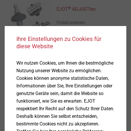
®
EJOT
ADJUSTtec
Produkt anzeigen
Ihre Einstellungen zu Cookies für
diese Website
®
EJOT
Modulare
Wir nutzen Cookies, um Ihnen die bestmögliche
Baugruppen
Nutzung unserer Website zu ermöglichen.
Cookies können anonyme statistische Daten,
Produkt anzeigen
Informationen über Sie, Ihre Einstellungen oder
genutzte Geräte sein, damit die Website so
funktioniert, wie Sie es erwarten. EJOT
respektiert Ihr Recht auf den Schutz Ihrer Daten.
Deshalb können Sie selbst entscheiden,
®
TORQtec
bestimmte Cookies nicht zu akzeptieren.