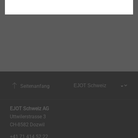
Seitenanfang
EJOT Schweiz AG
Uttwilerstrasse 3
CH-8582 Dozwil
+41 71 414 52 22