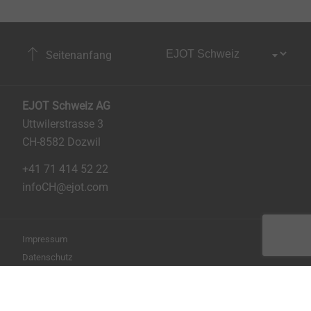
Seitenanfang
EJOT Schweiz AG
Uttwilerstrasse 3
CH-8582 Dozwil
+41 71 414 52 22
infoCH@ejot.com
Impressum
Datenschutz
AGB
Seite drucken