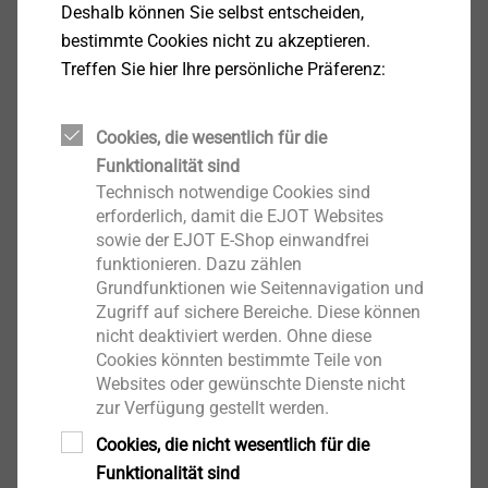
Fall von einem Planungs- und/oder Statikbüro mit
Deshalb können Sie selbst entscheiden,
vorhandener Bauvorlageberechtigung erfolgen.
bestimmte Cookies nicht zu akzeptieren.
Treffen Sie hier Ihre persönliche Präferenz:
Leistung von EJOT?
Cookies, die wesentlich für die
Unser Service für Sie:
Funktionalität sind
EJOT bietet die Vorbemessung als Serviceleistung an
Technisch notwendige Cookies sind
– auch speziell für die Montageelemente für
erforderlich, damit die EJOT Websites
Anbauteile wie den
EJOT Iso-Corner
, den
EJOT Iso-
sowie der EJOT E-Shop einwandfrei
funktionieren. Dazu zählen
Bar
und den
EJOT Iso-Bar ECO
für
Grundfunktionen wie Seitennavigation und
Fassadenbegrünung. Die Erfassung aller relevanten
Zugriff auf sichere Bereiche. Diese können
Daten erfolgt unkompliziert und effizient über einen
nicht deaktiviert werden. Ohne diese
Abfragebogen. Die entsprechenden Abfragebögen
Cookies könnten bestimmte Teile von
können Sie sich
hier
direkt herunterladen.
Websites oder gewünschte Dienste nicht
zur Verfügung gestellt werden.
Sie erhalten mit der Vorbemessung einen Nachweis
Cookies, die nicht wesentlich für die
der Tragfähigkeit auf Basis Ihrer individuellen
Funktionalität sind