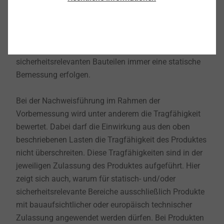
Anwendung vorgesehen sind, entscheiden immer die
jeweiligen Randbedingungen an einem Gebäude über
die finale Eignung im speziellen Fall. Daher muss bei
der Anwendung von statisch- und/oder
sicherheitsrelevanten Bauteilen immer eine statische
Bemessung erfolgen.
Bei der Nachweisführung im Rahmen der
Vorbemessung wird unter anderem die Tragfähigkeit
bewertet. Dabei darf die Einwirkung aus den oben
beschriebenen Lasten die Tragfähigkeit des Produktes
nicht überschreiten. Diese Tragfähigkeiten sind in der
jeweiligen Zulassung des Produktes aufgeführt. Hier
zeigt sich auch, warum für statisch- und/oder
sicherheitsrelevante Bereiche ausschließlich Produkte
mit bauaufsichtlicher oder europäisch technischer
Zulassung angewendet werden dürfen. Bei Produkten