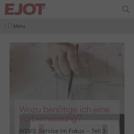
Menu
Wozu benötige ich eine
Vorbemessung?
WDVS: Service im Fokus – Teil 3