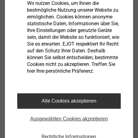
Vorplanung, sowie einen ersten Mengenbedarf, der
Wir nutzen Cookies, um Ihnen die
Ihnen bei der Angebotserstellung hilfreich sein kann.
bestmögliche Nutzung unserer Website zu
ermöglichen. Cookies können anonyme
statistische Daten, Informationen über Sie,
Ihre Einstellungen oder genutzte Geräte
Einen anderen Fall stellt die Fassadenbegrünung mit
sein, damit die Website so funktioniert, wie
dem EJOT Iso-Bar ECO dar. Auch hier handelt es sich
Sie es erwarten. EJOT respektiert Ihr Recht
um ein Anbauteil, das nachträglich am Wärmedämm-
auf den Schutz Ihrer Daten. Deshalb
Verbundsystem befestigt wird. Neben den Lasten aus
können Sie selbst entscheiden, bestimmte
Eigengewicht und Wind spielt hier zum Beispiel das
Cookies nicht zu akzeptieren. Treffen Sie
hier Ihre persönliche Präferenz:
Gewicht der gewählten Begrünung eine große Rolle.
Für eine optimale Vorbemessung sollte daher genau
bekannt sein, welche Pflanze später für die Begrünung
eingesetzt wird. Da es sich in diesem Anwendungsfall
Alle Cookies akzeptieren
um eine Abstandsmontage handelt, ist auch die
Systemdicke (Kleber, Dämmstoff, etc.) eine wichtige
Ausgewählten Cookies akzeptieren
Eingangsgröße.
Auch wenn Produkte grundsätzlich für eine
Rechtliche Informationen