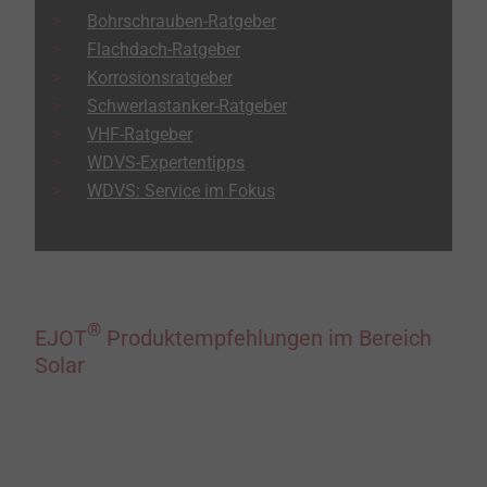
Bohrschrauben-Ratgeber
Flachdach-Ratgeber
Korrosionsratgeber
Schwerlastanker-Ratgeber
VHF-Ratgeber
WDVS-Expertentipps
WDVS: Service im Fokus
®
EJOT
Produktempfehlungen im Bereich
Solar