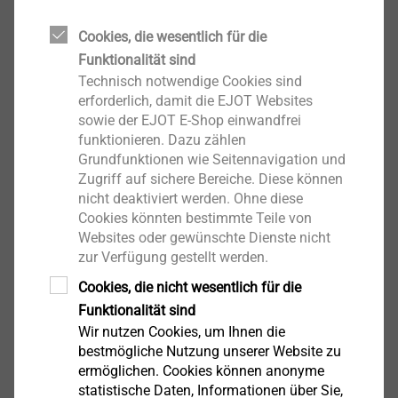
Cookies, die wesentlich für die
Funktionalität sind
Technisch notwendige Cookies sind
erforderlich, damit die EJOT Websites
sowie der EJOT E-Shop einwandfrei
funktionieren. Dazu zählen
Grundfunktionen wie Seitennavigation und
Zugriff auf sichere Bereiche. Diese können
Montagebeispiel Flachdach
nicht deaktiviert werden. Ohne diese
Neben der Installation von Solaranlagen auf
Cookies könnten bestimmte Teile von
Schrägdächern sind besonders Flachdächer für die
Websites oder gewünschte Dienste nicht
Montage einer Solaranlage prädestiniert. Hier kann die
zur Verfügung gestellt werden.
Anlage unabhängig von der Dachneigung und -
Cookies, die nicht wesentlich für die
ausrichtung geplant werden und es wird dadurch eine
Funktionalität sind
optimale Ausrichtung der Solarmodule ermöglicht.
Wir nutzen Cookies, um Ihnen die
bestmögliche Nutzung unserer Website zu
Bei den ballastierten Systemen, wie sie auf
ermöglichen. Cookies können anonyme
statistische Daten, Informationen über Sie,
Flachdächern zum Einsatz kommen, findet keine