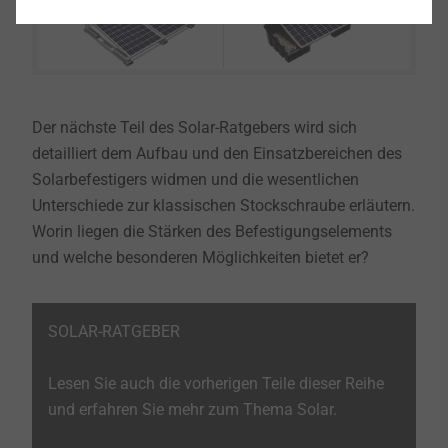
Der nächste Teil des Solar-Ratgebers wird sich
detailliert dem Aufbau und den Einsatzbereichen des
Solarbefestigers widmen und die wesentlichen
Unterschiede zur klassischen Stockschraube erläutern.
Worin liegen die Stärken des Befestigungselements
und welche besonderen Möglichkeiten bietet er?
SOLAR-RATGEBER
Lesen Sie auch die vorherigen Teile dieser Reihe
und erfahren Sie mehr zum Thema Solar.