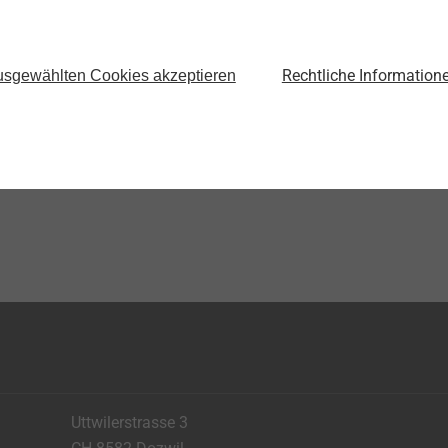
®
EJOT SpringHead
Schraubenkopf mit
Rechtliche Information
integriertem Federelement
sgewählten Cookies akzeptieren
Produkt anzeigen
Uttwilerstrasse 3