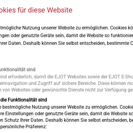
okies für diese Website
®
ALtracs
Plus
EJOT Mikros
stmögliche Nutzung unserer Website zu ermöglichen. Cookies k
Die gewindefurchende
Verbindungs
ungen oder genutzte Geräte sein, damit die Website so funktionie
Schraube für Leichtmetalle
kleinste Baut
Ihrer Daten. Deshalb können Sie selbst entscheiden, bestimmte C
t
Produkt anzeigen
Produkt anz
unktionalität sind
nd erforderlich, damit die EJOT Websites sowie der EJOT E-Sho
ennavigation und Zugriff auf sichere Bereiche. Diese können nic
 von Websites oder gewünschte Dienste nicht zur Verfügung ges
 die Funktionalität sind
ie bestmögliche Nutzung unserer Website zu ermöglichen. Cooki
re Einstellungen oder genutzte Geräte sein, damit die Website so 
en Schutz Ihrer Daten. Deshalb können Sie selbst entscheiden, 
e persönliche Präferenz: