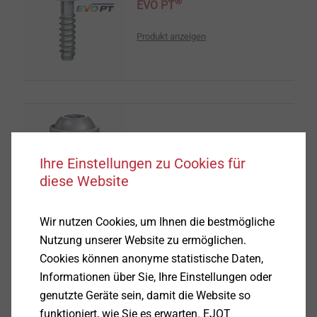
®
EVO PT
Produkt anzeigen
®
DELTA PT
Schraube
Ihre Einstellungen zu Cookies für
Produkt anzeigen
diese Website
Wir nutzen Cookies, um Ihnen die bestmögliche
Nutzung unserer Website zu ermöglichen.
Cookies können anonyme statistische Daten,
Informationen über Sie, Ihre Einstellungen oder
®
DELTA PT
DS
genutzte Geräte sein, damit die Website so
funktioniert, wie Sie es erwarten. EJOT
Produkt anzeigen