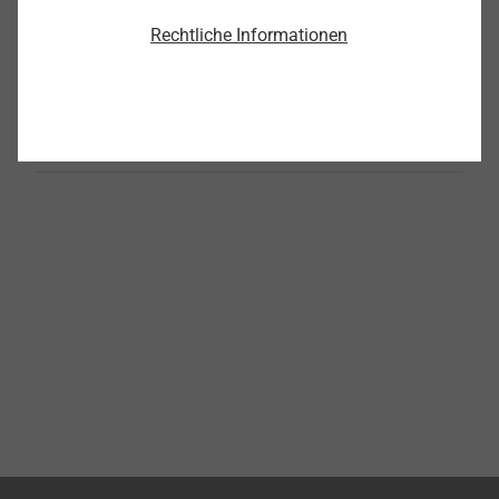
Rechtliche Informationen
®
EJOT SpringHead
Produkt anzeigen