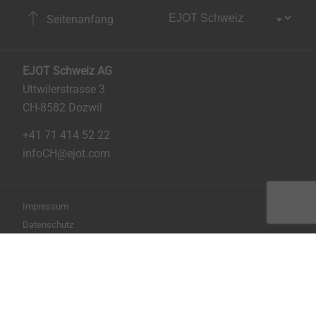
Seitenanfang
EJOT Schweiz AG
Uttwilerstrasse 3
CH-8582 Dozwil
+41 71 414 52 22
infoCH@ejot.com
Impressum
Datenschutz
AGB
Seite drucken
Copyright © 2026 EJOT