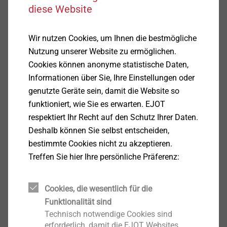
diese Website
Wir nutzen Cookies, um Ihnen die bestmögliche
Nutzung unserer Website zu ermöglichen.
Cookies können anonyme statistische Daten,
Informationen über Sie, Ihre Einstellungen oder
genutzte Geräte sein, damit die Website so
Ein komplettes System für die Sanierung
funktioniert, wie Sie es erwarten. EJOT
Das KERI-System
respektiert Ihr Recht auf den Schutz Ihrer Daten.
Deshalb können Sie selbst entscheiden,
Vorteile des KERI-Systems
bestimmte Cookies nicht zu akzeptieren.
​​​​​​​Ausgezeichnete Bemessungswerte
bei Quer- und
Treffen Sie hier Ihre persönliche Präferenz:
Biegetragfähigkeit durch die konstruktive Form
des Ankers für eine geringe Mindestanzahl von
Cookies, die wesentlich für die
Ankern
Funktionalität sind
Keine Temperatureinschränkungen
bei der
Technisch notwendige Cookies sind
Montage, da rein mechanisches System – ohne
erforderlich, damit die EJOT Websites