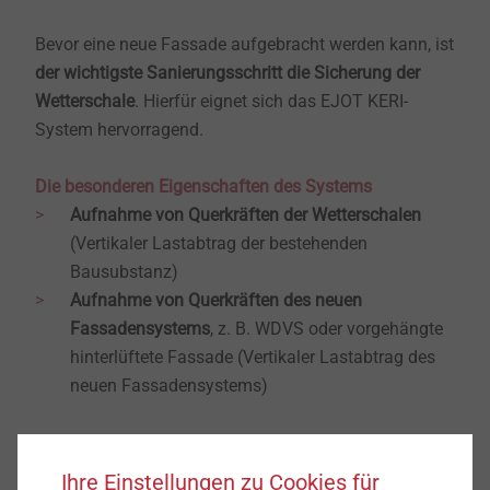
Bevor eine neue Fassade aufgebracht werden kann, ist
der wichtigste Sanierungsschritt die Sicherung der
Wetterschale
. Hierfür eignet sich das EJOT KERI-
System hervorragend.
Die besonderen Eigenschaften des Systems
Aufnahme von Querkräften der Wetterschalen
(Vertikaler Lastabtrag der bestehenden
Bausubstanz)
Aufnahme von Querkräften des neuen
Fassadensystems
, z. B. WDVS oder vorgehängte
hinterlüftete Fassade (Vertikaler Lastabtrag des
neuen Fassadensystems)​​
Ihre Einstellungen zu Cookies für