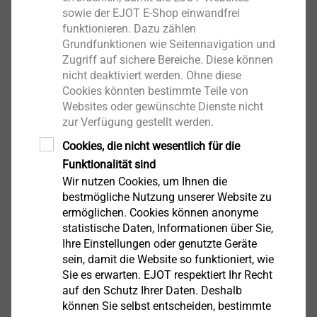
Einsatz von Mörtel
sowie der EJOT E-Shop einwandfrei
Langfristige
Sicherheit und Langlebigkeit
, k​​​​​​eine
funktionieren. Dazu zählen
Ermüdungserscheinungen durch
Grundfunktionen wie Seitennavigation und
Zugriff auf sichere Bereiche. Diese können
ausschliesslichen Einsatz von
nicht deaktiviert werden. Ohne diese
Edelstahlkomponenten
Cookies könnten bestimmte Teile von
Brandverhalten anhand der Baustoffklasse A1
Websites oder gewünschte Dienste nicht
„
Nichtbrennbar
“, da ohne brennbare Bestandteile
zur Verfügung gestellt werden.
Verarbeitung:
Nur ein Bohrdurchmesser mit
Cookies, die nicht wesentlich für die
durchgängig 42,5 mm
notwendig
Funktionalität sind
Geringere Lärmbelastung und Vibrationen
im
Wir nutzen Cookies, um Ihnen die
Vergleich zum Hammerbohrverfahren durch den
bestmögliche Nutzung unserer Website zu
Einsatz der Kernbohrtechnik mit Diamant-
ermöglichen. Cookies können anonyme
Bohrkrone
statistische Daten, Informationen über Sie,
Ihre Einstellungen oder genutzte Geräte
Keine Folgeschäden durch Nassbohrung
, da eine
sein, damit die Website so funktioniert, wie
Wasserdosiereinrichtung eingesetzt wird
Sie es erwarten. EJOT respektiert Ihr Recht
(Wassereinsatz pro Bohrung < 0,5 Liter)
auf den Schutz Ihrer Daten. Deshalb
können Sie selbst entscheiden, bestimmte