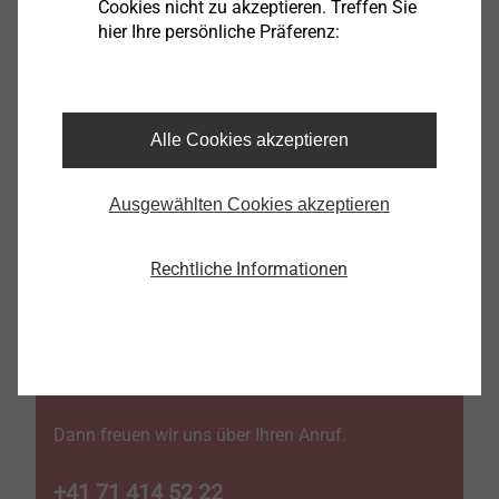
Produktdetails
Cookies nicht zu akzeptieren. Treffen Sie
hier Ihre persönliche Präferenz:
Bauaufsichtlich zugelassenes Befestigungsmittel
zur nachträglichen Sicherung von dreischichtigen
Wetterschalen
Anker aus
nichtrostendem Stahl (A4)
, bestehend
Alle Cookies akzeptieren
aus Doppelkonusbolzen und zwei Spreizhülsen
Durchmesser von 40 mm
Ausgewählten Cookies akzeptieren
Verfügbar in den Längen 205 und 240 mm
(weitere Längen auf Anfrage erhältlich)
Rechtliche Informationen
SIE INTERESSIEREN SICH FÜR DAS KERI-
SYSTEM?
Dann freuen wir uns über Ihren Anruf.
+41 71 414 52 22