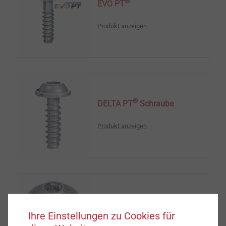
®
EVO PT
Produkt anzeigen
®
DELTA PT
Schraube
Produkt anzeigen
®
DELTA PT
DS
Ihre Einstellungen zu Cookies für
Produkt anzeigen