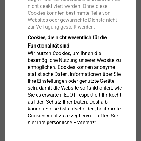
®
T-FAST
JW2-STS Tellerkopfschraube mit
nicht deaktiviert werden. Ohne diese
angepresster Scheibe. Der Tellerkopf ermöglicht
Cookies könnten bestimmte Teile von
ein starkes Zusammenziehen und steigert die
Websites oder gewünschte Dienste nicht
zur Verfügung gestellt werden.
Kopfdurchzugstragfähigkeit
Kohlenstoff-Stahl mit galvanisch verzinkter
Cookies, die nicht wesentlich für die
Oberfläche, min. 5 μm Schichtdicke
Funktionalität sind
Wir nutzen Cookies, um Ihnen die
bestmögliche Nutzung unserer Website zu
®
ermöglichen. Cookies können anonyme
SIE INTERESSIEREN SICH FÜR DIE EJOT T-FAST
statistische Daten, Informationen über Sie,
HOLZSCHRAUBEN?
Ihre Einstellungen oder genutzte Geräte
sein, damit die Website so funktioniert, wie
Dann freuen wir uns über Ihren Anruf.
Sie es erwarten. EJOT respektiert Ihr Recht
auf den Schutz Ihrer Daten. Deshalb
+41 71 414 52 22
können Sie selbst entscheiden, bestimmte
Cookies nicht zu akzeptieren. Treffen Sie
hier Ihre persönliche Präferenz:
Gerne können Sie uns auch eine E-Mail senden.
infoCH@ejot.com