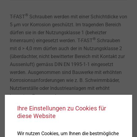
®
T-FAST
Schrauben werden mit einer Schichtdicke von
5 µm vor Korrosion geschützt. Im tragenden Bereich
dürfen sie in der Nutzungsklasse 1 (beheizter
®
Innenraum) eingesetzt werden. T-FAST
Schrauben
mit d > 4,0 mm dürfen auch der in Nutzungsklasse 2
(überdachter, nicht bewitterter Bereich mit Kontakt zur
Aussenluft) gemäss DIN EN 1995-1-1 eingesetzt
werden. Ausgenommen sind Bauwerke mit erhöhten
Korrosionsanforderungen wie z. B. Schwimmbäder,
Nutztierställe oder Industrieanlagen mit erhöht
korrosiver Beanspruchung.
Ihre Einstellungen zu Cookies für
diese Website
Wir nutzen Cookies, um Ihnen die bestmögliche