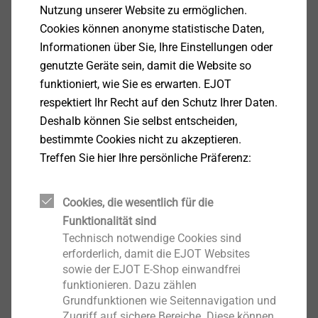
Nutzung unserer Website zu ermöglichen.
Cookies können anonyme statistische Daten,
Informationen über Sie, Ihre Einstellungen oder
®
genutzte Geräte sein, damit die Website so
Die Vorteile der T-FAST
im Überblick
funktioniert, wie Sie es erwarten. EJOT
TX-Antrieb für optimale Drehmomentübertragung
respektiert Ihr Recht auf den Schutz Ihrer Daten.
Teilgewinde mit Schaftfräser am Übergang zum
Deshalb können Sie selbst entscheiden,
Gewindefreien Schraubenschaft reduziert das
bestimmte Cookies nicht zu akzeptieren.
Eindrehmoment und erleichtert den
Treffen Sie hier Ihre persönliche Präferenz:
Einschraubvorgang
Besondere Spitzengeometrie sorgt für schnelles
Greifen und ermöglicht schnelle Verarbeitung
Cookies, die wesentlich für die
Funktionalität sind
Produktdetails
Technisch notwendige Cookies sind
®
T-FAST
JW2-STR Senkkopfschraube mit
erforderlich, damit die EJOT Websites
sowie der EJOT E-Shop einwandfrei
unterseitigen Fräsrippen für ein vereinfachtes
funktionieren. Dazu zählen
Einsenken des Kopfes für oberflächenbündige
Grundfunktionen wie Seitennavigation und
Montage
Zugriff auf sichere Bereiche. Diese können