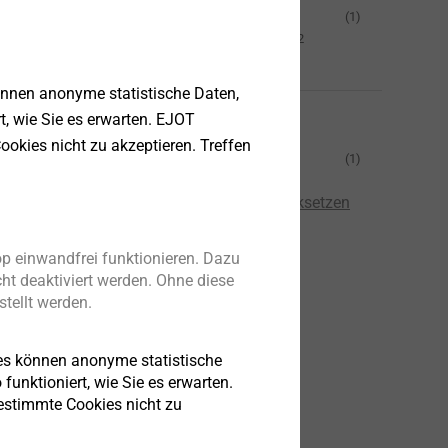
Stahl, vergütet gem.
(1)
EJOT WN 7461 Teil 2
(Rm > 1000 N/mm2)
s
önnen anonyme statistische Daten,
furchende
Antrieb
rt, wie Sie es erwarten. EJOT
 Leichtmetalle
ookies nicht zu akzeptieren. Treffen
TORX PLUS®
(1)
Alle Filter zurücksetzen
eigen
p einwandfrei funktionieren. Dazu
ht deaktiviert werden. Ohne diese
tellt werden.
es können anonyme statistische
funktioniert, wie Sie es erwarten.
bestimmte Cookies nicht zu