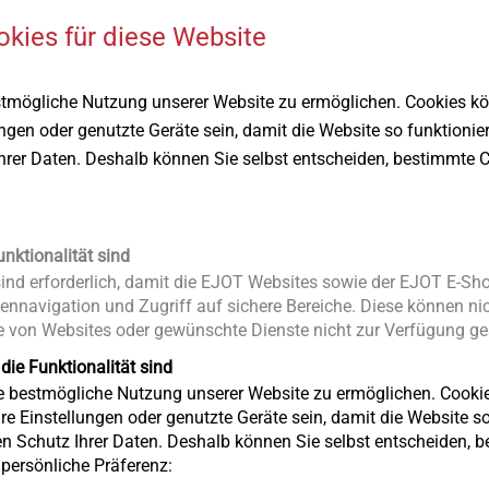
okies für diese Website
®
®
DELTA PT
Schraube
ALtracs
Plu
stmögliche Nutzung unserer Website zu ermöglichen. Cookies k
ng
Hochbelastbare
Die gewinde
ungen oder genutzte Geräte sein, damit die Website so funktionie
 und
Direktverschraubung in
Schraube für
Ihrer Daten. Deshalb können Sie selbst entscheiden, bestimmte C
.
Thermoplaste, auch mit
Faserverstärkung
Produkt anzeigen
Produkt anz
unktionalität sind
nd erforderlich, damit die EJOT Websites sowie der EJOT E-Sho
ennavigation und Zugriff auf sichere Bereiche. Diese können nic
 von Websites oder gewünschte Dienste nicht zur Verfügung ges
 die Funktionalität sind
ie bestmögliche Nutzung unserer Website zu ermöglichen. Cooki
re Einstellungen oder genutzte Geräte sein, damit die Website so 
en Schutz Ihrer Daten. Deshalb können Sie selbst entscheiden, 
e persönliche Präferenz: