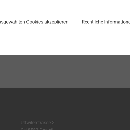
®
EJOT ALtracs
Xt
EJOT Sprin
ür
Gewindefurchen in
Schraubenko
Rechtliche Information
Leichtmetalle ohne
integriertem
sgewählten Cookies akzeptieren
Kompromisse
Produkt anzeigen
Produkt anz
Uttwilerstrasse 3