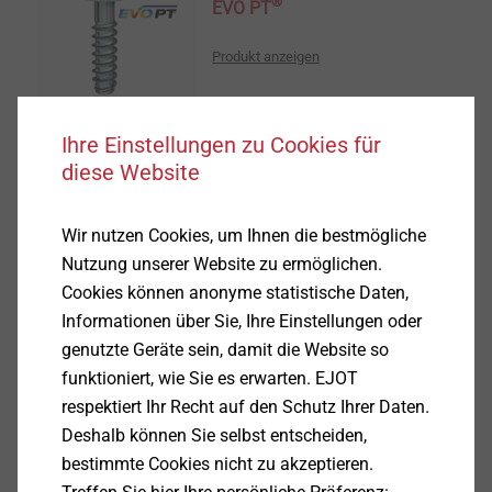
®
EVO PT
Produkt anzeigen
Ihre Einstellungen zu Cookies für
diese Website
®
DELTA PT
Schraube
Wir nutzen Cookies, um Ihnen die bestmögliche
Nutzung unserer Website zu ermöglichen.
Produkt anzeigen
Cookies können anonyme statistische Daten,
Informationen über Sie, Ihre Einstellungen oder
genutzte Geräte sein, damit die Website so
funktioniert, wie Sie es erwarten. EJOT
respektiert Ihr Recht auf den Schutz Ihrer Daten.
Deshalb können Sie selbst entscheiden,
®
DELTA PT
DS
bestimmte Cookies nicht zu akzeptieren.
Produkt anzeigen