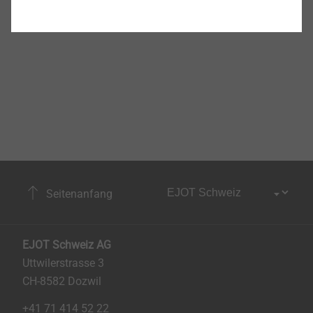
Seitenanfang
EJOT Schweiz AG
Uttwilerstrasse 3
CH-8582 Dozwil
+41 71 414 52 22