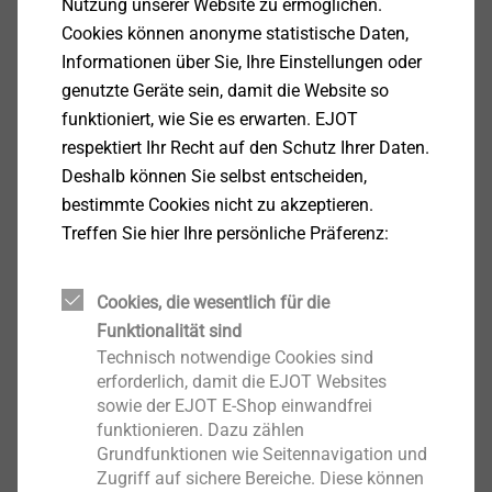
Nutzung unserer Website zu ermöglichen.
Cookies können anonyme statistische Daten,
Produkt anzeigen
Informationen über Sie, Ihre Einstellungen oder
genutzte Geräte sein, damit die Website so
funktioniert, wie Sie es erwarten. EJOT
respektiert Ihr Recht auf den Schutz Ihrer Daten.
Deshalb können Sie selbst entscheiden,
JF3-2H-4,8x19-E14
bestimmte Cookies nicht zu akzeptieren.
magaziniert
Bohrschrauben
Treffen Sie hier Ihre persönliche Präferenz:
Produkt anzeigen
Cookies, die wesentlich für die
Funktionalität sind
Technisch notwendige Cookies sind
erforderlich, damit die EJOT Websites
sowie der EJOT E-Shop einwandfrei
JT3-2H-Plus-5,5
funktionieren. Dazu zählen
Solar Bohrschrauben
Grundfunktionen wie Seitennavigation und
Produkt anzeigen
Zugriff auf sichere Bereiche. Diese können