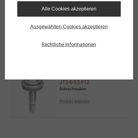
Alle Cookies akzeptieren
Setzbolzen HSBR 14
Ausgewählten Cookies akzeptieren
Direktmontage
Produkt anzeigen
Rechtliche Informationen
JT2-6-5,5 F12
Bohrschrauben
Produkt anzeigen