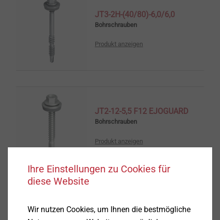
JT3-2H-(40/80)-6,0/6,0
Bohrschrauben
Produkt anzeigen
JT2-12-5,5 F12 EJOGUARD
Bohrschrauben
Produkt anzeigen
Ihre Einstellungen zu Cookies für
diese Website
JF3-2H-4,8
Wir nutzen Cookies, um Ihnen die bestmögliche
Solar Produkte