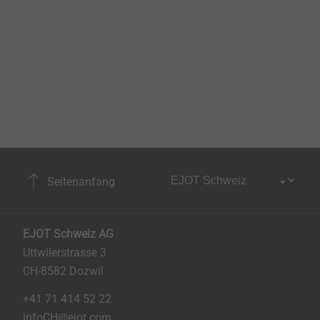
Seitenanfang
EJOT Schweiz AG
Uttwilerstrasse 3
CH-8582 Dozwil
+41 71 414 52 22
infoCH@ejot.com