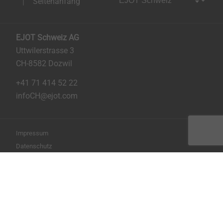
Seitenanfang
EJOT Schweiz AG
Uttwilerstrasse 3
CH-8582 Dozwil
+41 71 414 52 22
infoCH@ejot.com
Impressum
Datenschutz
AGB
Seite drucken
Copyright © 2026 EJOT