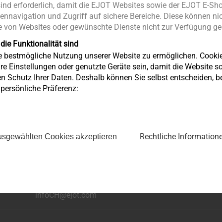
nd erforderlich, damit die EJOT Websites sowie der EJOT E-Sho
ennavigation und Zugriff auf sichere Bereiche. Diese können nic
Produkte
 von Websites oder gewünschte Dienste nicht zur Verfügung ges
Anzeigen
 die Funktionalität sind
ie bestmögliche Nutzung unserer Website zu ermöglichen. Cooki
re Einstellungen oder genutzte Geräte sein, damit die Website so 
en Schutz Ihrer Daten. Deshalb können Sie selbst entscheiden, 
e persönliche Präferenz:
Rechtliche Information
sgewählten Cookies akzeptieren
Uttwilerstrasse 3
CH-8582 Dozwil
+41 71 414 52 22
infoCH@ejot.com