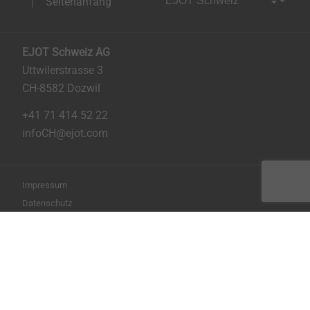
Seitenanfang
EJOT Schweiz AG
Uttwilerstrasse 3
CH-8582 Dozwil
+41 71 414 52 22
infoCH@ejot.com
Impressum
Datenschutz
AGB
Seite drucken
Copyright © 2026 EJOT