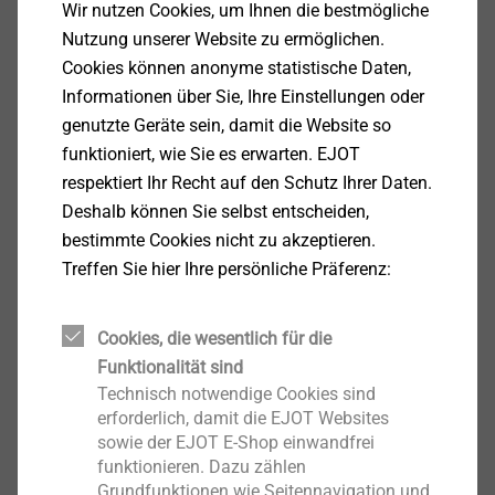
und für eine zuverlässige und langlebige Verbindung
Wir nutzen Cookies, um Ihnen die bestmögliche
ausgelegt.
Nutzung unserer Website zu ermöglichen.
Cookies können anonyme statistische Daten,
Die Schrauben JZ3-6,3x19 E16 dienen der Verbindung
Informationen über Sie, Ihre Einstellungen oder
der Tragprofile. Sie furchen ein Gewinde im
genutzte Geräte sein, damit die Website so
vorgebohrten oder vorgestanzten Kernloch und
funktioniert, wie Sie es erwarten. EJOT
schaffen so eine dichte und sichere Verbindung. Dabei
respektiert Ihr Recht auf den Schutz Ihrer Daten.
eignen sie sich sowohl für die Verschraubung von
Deshalb können Sie selbst entscheiden,
Stahl- und/oder Aluminiumkomponenten. Die im
bestimmte Cookies nicht zu akzeptieren.
Solarpark Tschernobyl verbaute JZ3 erhielt jüngst mit
Treffen Sie hier Ihre persönliche Präferenz:
der JZ5 einen noch
leistungsstärkeren Nachfolger
. Die
JZ5 ist die bisher stärkste Dichtschraube von EJOT
Cookies, die wesentlich für die
und punktet besonders beim Einsatz in hochfesten
Funktionalität sind
Werkstoffen.
Technisch notwendige Cookies sind
erforderlich, damit die EJOT Websites
Die Bohrschrauben
JT3-6-5,5x25 E16
bestehen aus
sowie der EJOT E-Shop einwandfrei
funktionieren. Dazu zählen
Edelstahl mit einer gehärteten Stahlbohrspitze und
Grundfunktionen wie Seitennavigation und