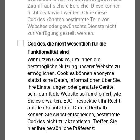
kommen bei der Befestigung der Tragprofile auf der
Zugriff auf sichere Bereiche. Diese können
Unterkonstruktion zum Einsatz. Sie zeigen ihre Stärke
nicht deaktiviert werden. Ohne diese
besonders beim schnellen und flexiblen Einsatz, da ein
Cookies könnten bestimmte Teile von
Vorbohren entfällt. Geeignet sind sie ebenfalls für den
Websites oder gewünschte Dienste nicht
Einsatz in Stahl und Aluminium und bei einer
zur Verfügung gestellt werden.
Kombination dieser beiden Werkstoffe bis zu einer
Cookies, die nicht wesentlich für die
Gesamtdicke der Verbindung von 6 mm.
Funktionalität sind
Wir nutzen Cookies, um Ihnen die
bestmögliche Nutzung unserer Website zu
ermöglichen. Cookies können anonyme
statistische Daten, Informationen über Sie,
Ihre Einstellungen oder genutzte Geräte
sein, damit die Website so funktioniert, wie
Sie es erwarten. EJOT respektiert Ihr Recht
auf den Schutz Ihrer Daten. Deshalb
können Sie selbst entscheiden, bestimmte
Cookies nicht zu akzeptieren. Treffen Sie
hier Ihre persönliche Präferenz:
Die JT3 Bohrschraube (links) zeichnet sich besonders durch einen
schnellen und flexiblen Einsatz aus, da ein Vorbohren entfällt. Die
JZ5 (rechts) ist der Nachfolger der im Solarpark Tschernobyl