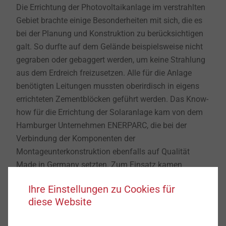
Die Errichtung der Photovoltaikanlage im verstrahlten
Gebiet brachte einige Besonderheiten mit sich, die es
bei der Planung und Konstruktion zu berücksichtigen
galt. So durfte auf dem Gelände beispielsweise nicht
gegraben oder gebaggert werden, um keine Strahlung
aus dem Erdreich freizusetzen. Alle für die Anlage
benötigten Leitungen mussten oberirdisch in eigens
errichteten Zementblöcken geführt werden. Das Know-
how für die Errichtung der Solaranlage kam von dem
Hamburger Unternehmen ENERPARC, die bei der
Verbindung der Komponenten der
Montageunterkonstruktion ebenfalls auf Qualität
Made in Germany setzten. Zum Einsatz kamen
insgesamt nahezu 6.000 Bohrschrauben und fast
Ihre Einstellungen zu Cookies für
12.000 gewindefurchende Schrauben von EJOT. Diese
diese Website
EJOT Schrauben bestehen aus hochwertigem
Edelstahl A2. Sie sind besonders korrosionsbeständig