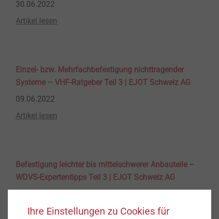
30.06.2022
Artikel lesen
Einzel- bzw. Mehrfachbefestigung nichttragender
Systeme – VHF-Ratgeber Teil 3 | EJOT Schweiz AG
09.06.2022
Artikel lesen
Befestigung leichter bis mittelschwerer Anbauteile –
WDVS-Expertentipps Teil 3 | EJOT Schweiz AG
31.05.2022
Ihre Einstellungen zu Cookies für
Artikel lesen