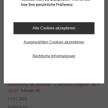
hier Ihre persönliche Präferenz:
31.03.2022
Artikel lesen
Alle Cookies akzeptieren
Technische Regeln im Flachdach – Flachdach-
Ausgewählten Cookies akzeptieren
Ratgeber Teil 6 | EJOT Schweiz AG
24.03.2022
Rechtliche Informationen
Artikel lesen
Berechnung der Windlast – Flachdach-Ratgeber Teil 5
| EJOT Schweiz AG
17.01.2022
Artikel lesen