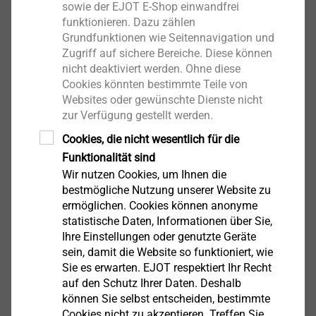
sowie der EJOT E-Shop einwandfrei
Putzanschlüsse an Fenstern – WDVS-Expertentipps
funktionieren. Dazu zählen
Teil 2 | EJOT Schweiz AG
Grundfunktionen wie Seitennavigation und
Zugriff auf sichere Bereiche. Diese können
28.04.2022
nicht deaktiviert werden. Ohne diese
Artikel lesen
Cookies könnten bestimmte Teile von
Websites oder gewünschte Dienste nicht
zur Verfügung gestellt werden.
Cookies, die nicht wesentlich für die
Aufbau und Vorteile – VHF-Ratgeber Teil 1 | EJOT
Funktionalität sind
Schweiz AG
Wir nutzen Cookies, um Ihnen die
bestmögliche Nutzung unserer Website zu
13.04.2022
ermöglichen. Cookies können anonyme
Artikel lesen
statistische Daten, Informationen über Sie,
Ihre Einstellungen oder genutzte Geräte
sein, damit die Website so funktioniert, wie
Sie es erwarten. EJOT respektiert Ihr Recht
auf den Schutz Ihrer Daten. Deshalb
Dübelabzeichnungen vermeiden – WDVS-
können Sie selbst entscheiden, bestimmte
Expertentipps Teil 1 | EJOT Schweiz AG
Cookies nicht zu akzeptieren. Treffen Sie