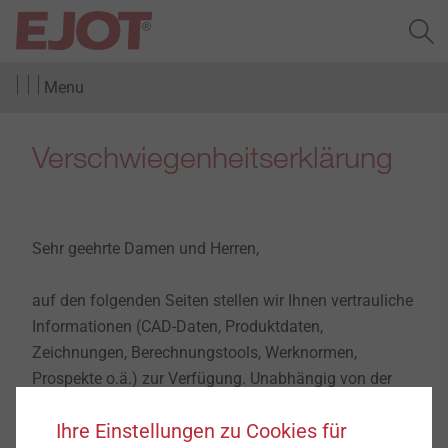
Menu
Verschwiegenheitserklärung
Sehr geehrte Damen und Herren,
auf den folgenden Seiten stellen wir Ihnen vertrauliche
Informationen (CAD-Daten, Produktdaten,
Zeichnungen, Berechnungstools, Werknormen,
Prospekte o.ä.) zur Verfügung. Unabhängig von der
Form der Informationen handelt es sich um
Ihre Einstellungen zu Cookies für
Geschäftsgeheimnisse der EJOT Gruppe,