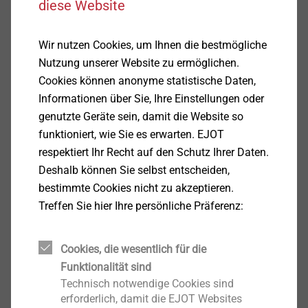
diese Website
insbesondere der EJOT SE & Co. KG, Im Herrengarten
1, 57319 Bad Berleburg, Deutschland.
Wir nutzen Cookies, um Ihnen die bestmögliche
Sie dürfen diese Informationen ausschließlich unter
Nutzung unserer Website zu ermöglichen.
folgenden Bedingungen nutzen:
Cookies können anonyme statistische Daten,
Der Zugriff ist nur für Zwecke Ihres Unternehmens
Informationen über Sie, Ihre Einstellungen oder
gestattet.
genutzte Geräte sein, damit die Website so
Eine Weitergabe an Dritte ist nur im erforderlichen
funktioniert, wie Sie es erwarten. EJOT
Umfang gestattet, der zum Zwecke Ihres
respektiert Ihr Recht auf den Schutz Ihrer Daten.
Unternehmens (z.B. der Auftragsgewinnung oder
Deshalb können Sie selbst entscheiden,
Geschäftsanbahnung mit Ihren Kunden)
bestimmte Cookies nicht zu akzeptieren.
zwingend notwendig ist. Vertrauliche
Treffen Sie hier Ihre persönliche Präferenz:
Informationen dürfen nicht an Wettbewerber der
EJOT Gruppe weitergegeben werden und die
Cookies, die wesentlich für die
Weitergabe darf auch ansonsten nicht
Funktionalität sind
geschäftsschädigend für EJOT sein. Sie sind
Technisch notwendige Cookies sind
verpflichtet, alle Ihre Empfänger der vertraulichen
erforderlich, damit die EJOT Websites