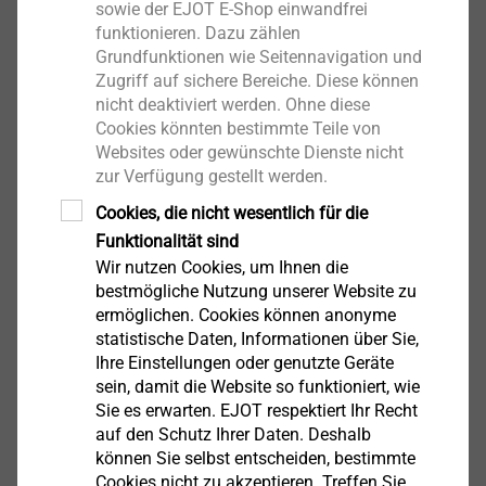
Informationen auf diese
sowie der EJOT E-Shop einwandfrei
Verschwiegenheitserklärung und die
funktionieren. Dazu zählen
Grundfunktionen wie Seitennavigation und
Geheimhaltungspflichten hinzuweisen.
Zugriff auf sichere Bereiche. Diese können
Es entsteht mit Datenübertragung also eine
nicht deaktiviert werden. Ohne diese
Geheimhaltungspflicht Ihrerseits, die es auch
Cookies könnten bestimmte Teile von
umfasst, angemessene Vorkehrungen gegen eine
Websites oder gewünschte Dienste nicht
unbeabsichtigte Weitergabe nach außen und
zur Verfügung gestellt werden.
gegen unbefugte Zugriffe durch Ihre eigenen
Cookies, die nicht wesentlich für die
Mitarbeiter zu treffen.
Funktionalität sind
Bei Zuwiderhandlung machen Sie sich strafbar und
Wir nutzen Cookies, um Ihnen die
schadensersatzpflichtig. EJOT wird alle rechtlichen
bestmögliche Nutzung unserer Website zu
Möglichkeiten einer Ahndung ausschöpfen. Alle
ermöglichen. Cookies können anonyme
statistische Daten, Informationen über Sie,
Informationen bleiben Eigentum der EJOT Gruppe.
Ihre Einstellungen oder genutzte Geräte
Mit der hier eröffneten Zugriffsmöglichkeit ist keine
sein, damit die Website so funktioniert, wie
Einschränkung und keine Lizensierung gewerblicher
Sie es erwarten. EJOT respektiert Ihr Recht
Schutzrechte verbunden.
auf den Schutz Ihrer Daten. Deshalb
können Sie selbst entscheiden, bestimmte
Cookies nicht zu akzeptieren. Treffen Sie