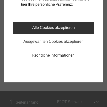
hier Ihre persönliche Präferenz:
Mit freundlichen Grüßen
EJOT SE & Co. KG
Market Unit Industry
Im Herrengarten 1
Alle Cookies akzeptieren
57319 Bad Berleburg, Germany
Ausgewählten Cookies akzeptieren
Rechtliche Informationen
Seitenanfang