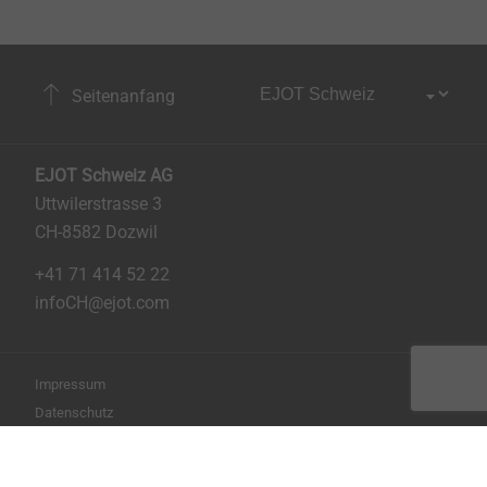
Seitenanfang
EJOT Schweiz AG
Uttwilerstrasse 3
CH-8582 Dozwil
+41 71 414 52 22
infoCH@ejot.com
Impressum
Datenschutz
AGB
Seite drucken