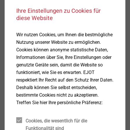
Auszeichnung sei auch die Krönung des
Ihre Einstellungen zu Cookies für
Jubiläumsjahres „25 Jahre EJOT in Tambach“ und ein
diese Website
hervorragender Ansporn, bei den Themen Lean
Management, Digitalisierung und
Produktionsdifferenzierung weiterzuarbeiten. Der
Wir nutzen Cookies, um Ihnen die bestmögliche
Wettbewerb „Fabrik des Jahres“, der von der
Nutzung unserer Website zu ermöglichen.
Unternehmensberatung A.T. Kearney und der
Cookies können anonyme statistische Daten,
Fachzeitung Produktion im Jahr 2018 bereits zum 27.
Informationen über Sie, Ihre Einstellungen oder
Mal durchgeführt wurde, gilt nicht nur als der härteste,
genutzte Geräte sein, damit die Website so
sondern auch als der traditionsreichste Wettbewerb
funktioniert, wie Sie es erwarten. EJOT
dieser Art.
respektiert Ihr Recht auf den Schutz Ihrer Daten.
„EJOT bekennt sich klar zum Standort des Werks
Deshalb können Sie selbst entscheiden,
Tambach und zeigt dies durch stetiges Wachstum,
bestimmte Cookies nicht zu akzeptieren.
kontinuierliche Investitionen und Wertschätzung der
Treffen Sie hier Ihre persönliche Präferenz:
Mitarbeiter,“ heißt es in der Laudatio der Jury. Der
Spagat zwischen konsequentem Fokus auf effiziente
Cookies, die wesentlich für die
Prozesse und maximale Flexibilität für den Kunden
Funktionalität sind