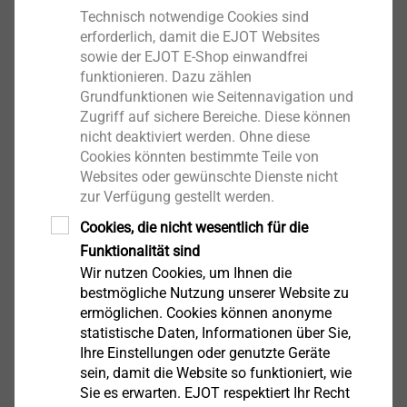
werde durch Eigenentwicklung von innovativen
Technisch notwendige Cookies sind
Produktionsanlagen und Insourcing von
erforderlich, damit die EJOT Websites
Prozessschritten gemeistert. Ausgezeichnet sei hierbei
sowie der EJOT E-Shop einwandfrei
auch der Einsatz digitaler Werkzeuge zur
funktionieren. Dazu zählen
Grundfunktionen wie Seitennavigation und
Kundenbindung und die Beschleunigung des
Zugriff auf sichere Bereiche. Diese können
Auftragsabwicklungsprozesses, so die Jury
nicht deaktiviert werden. Ohne diese
abschließend.
Cookies könnten bestimmte Teile von
Überzeugen konnte der Geschäftsbereich vor allem mit
Websites oder gewünschte Dienste nicht
der Eigenentwicklung der Press-Walz-Kombination
zur Verfügung gestellt werden.
HR6 L, die in der Fertigung eine wichtige Rolle bei der
Cookies, die nicht wesentlich für die
Umsetzung der Strategie der Beschleunigung der
Funktionalität sind
Prozesse einnehmen wird. Im vorgelagerten Audit von
Wir nutzen Cookies, um Ihnen die
A.T. Kearney konnte überzeugend aufgezeigt werden,
bestmögliche Nutzung unserer Website zu
wie sich gegenüber der in der Schraubenfertigung
ermöglichen. Cookies können anonyme
statistische Daten, Informationen über Sie,
üblichen Verwendung von Einzelmaschinen, den
Ihre Einstellungen oder genutzte Geräte
Kaltstauchautomaten und Walzmaschinen, über eine
sein, damit die Website so funktioniert, wie
Press-Walz-Kombination die Prozesslänge und damit
Sie es erwarten. EJOT respektiert Ihr Recht