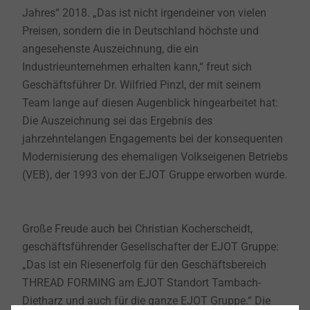
Jahres“ 2018. „Das ist nicht irgendeiner von vielen
Preisen,
sondern die in Deutschland höchste und
angesehenste Auszeichnung, die ein
Industrieunternehmen erhalten kann,“ freut sich
Geschäftsführer Dr. Wilfried Pinzl, der mit seinem
Team lange auf diesen Augenblick hingearbeitet hat:
Die Auszeichnung sei das Ergebnis des
jahrzehntelangen Engagements bei der konsequenten
Modernisierung des ehemaligen Volkseigenen Betriebs
(VEB), der 1993 von der EJOT Gruppe erworben wurde.
Große Freude auch bei Christian Kocherscheidt,
geschäftsführender Gesellschafter der EJOT Gruppe:
„Das ist ein Riesenerfolg für den Geschäftsbereich
THREAD FORMING am EJOT Standort Tambach-
Dietharz und auch für die ganze EJOT Gruppe.“ Die