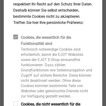
Wittgensteiner Unternehmen möchte bis zum Jahr
respektiert Ihr Recht auf den Schutz Ihrer Daten.
2035 klimaneutral wirtschaften. Der aktuelle CO2-
Deshalb können Sie selbst entscheiden,
Fußabdruck beträgt pro Jahr ca. 190.000 Tonnen CO2.
bestimmte Cookies nicht zu akzeptieren.
„Deshalb ist jede Idee zur Reduzierung der Emissionen
Treffen Sie hier Ihre persönliche Präferenz:
gerne gesehen, so wie dieser Test, Palettenware per
Schiene nach Österreich zu transportieren“, sagt
Cookies, die wesentlich für die
Sebastian Böttcher, Strategischer Einkäufer für
Funktionalität sind
Transport und Logistik bei EJOT: „Wir sind froh,
Technisch notwendige Cookies sind
gemeinsam mit unserem Logistikpartner Kühne+Nagel
erforderlich, damit die EJOT Websites
diese Relation im kombinierten Verkehr testen zu
sowie der EJOT E-Shop einwandfrei
können. Eine Teilverlagerung unserer Transporte auf
funktionieren. Dazu zählen
die Schiene könnte einen erheblichen Beitrag dazu
Grundfunktionen wie Seitennavigation und
leisten, die Emissionen zu reduzieren. Unterm Strich ist
Zugriff auf sichere Bereiche. Diese können
nicht deaktiviert werden. Ohne diese
es wichtig, eine gute Balance aus erzeugten
Cookies könnten bestimmte Teile von
Emissionen, Laufzeit und Transportkosten zu finden.“
Websites oder gewünschte Dienste nicht
zur Verfügung gestellt werden.
Philipp Scherer kann das nur unterstreichen: „Ich freue
Cookies, die nicht wesentlich für die