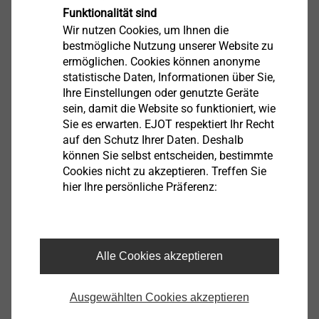
mich sehr, dass dieser Testlauf nach vielen
Funktionalität sind
Gesprächen mit der Kreisbahn und DB Caro
Wir nutzen Cookies, um Ihnen die
stattfinden konnte. Ich hoffe, dass wir in der Zukunft
bestmögliche Nutzung unserer Website zu
mehr solcher Transporte anbieten und umsetzen
ermöglichen. Cookies können anonyme
können.“
statistische Daten, Informationen über Sie,
Ihre Einstellungen oder genutzte Geräte
sein, damit die Website so funktioniert, wie
Auch für Christian Betchen, Geschäftsführer der
Sie es erwarten. EJOT respektiert Ihr Recht
Kreisbahn, ist dieser Testtransport sehr reizvoll – aus
auf den Schutz Ihrer Daten. Deshalb
unterschiedlichen Gründen: „Dass Erzeugnisse aus
können Sie selbst entscheiden, bestimmte
Wittgenstein von einem Spediteur aus dem Lahn-Dill-
Cookies nicht zu akzeptieren. Treffen Sie
Kreis über das Container-Terminal Südwestfalen
hier Ihre persönliche Präferenz:
transportiert werden, zeigt, dass immer mehr
Unternehmen im Dreiländereck das Container-Terminal
bei Ihren Logistikentscheidungen mit im Blick haben.“
Alle Cookies akzeptieren
Für Landrat Andreas Müller, Aufsichtsratsvorsitzender
der Kreisbahn Siegen-Wittgenstein, ist dieser Transport
Ausgewählten Cookies akzeptieren
ein weiterer Beleg für die strategische Bedeutung des