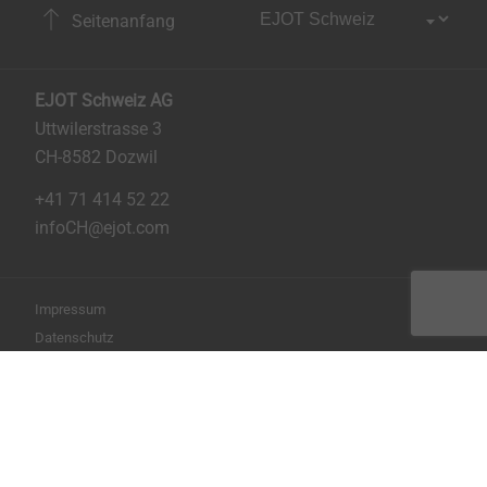
Seitenanfang
EJOT Schweiz AG
Uttwilerstrasse 3
CH-8582 Dozwil
+41 71 414 52 22
infoCH@ejot.com
Impressum
Datenschutz
AGB
Seite drucken
Copyright © 2026 EJOT