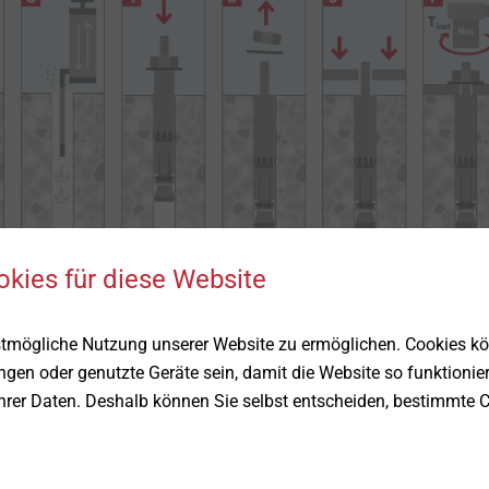
okies für diese Website
müssen die Positionen der Bohrlöcher sehr genau sein
, da die
uteil vorgegeben sind. Dies kostet zwar mehr Zeit, jedoch
stmögliche Nutzung unserer Website zu ermöglichen. Cookies k
ienmontagen
möglich, da alle Bohrlöcher ohne Unterbrechung erste
ungen oder genutzte Geräte sein, damit die Website so funktionie
 hat der Verarbeiter Platz, um das Bohrloch einzumessen und 
Ihrer Daten. Deshalb können Sie selbst entscheiden, bestimmte C
nbauteil erst nach Beendigung der Vorarbeiten folgt. So können
bis zur Montage an geschützter Stelle aufbewahrt werden.