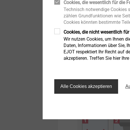
Cookies, die wesentlich für die F
Technisch notwendige Cookies si
Durchsteckmont
zählen Grundfunktionen wie Seit
Cookies könnten bestimmte Teile
Auch dieser Montageablau
Cookies, die nicht wesentlich für
Wir nutzen Cookies, um Ihnen d
teilweise ähneln:
Daten, Informationen über Sie, Ih
EJOT respektiert Ihr Recht auf d
Zunächst muss das Bohrlo
akzeptieren. Treffen Sie hier Ihr
das
Anbauteil
hervorrage
Bohrlöcher genau zu erste
und mithilfe von Reinigu
der
Anker anschliessend d
Alle Cookies akzeptieren
Au
man hier von Durchsteck
vorgeschriebenen Monta