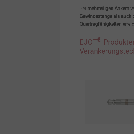
Bei
mehrteiligen Ankern
wi
Gewindestange
als auch d
Quertragfähigkeiten
errei
®
EJOT
Produkte
Verankerungstec