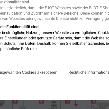
unktionalität sind
nd erforderlich, damit die EJOT Websites sowie der EJOT E-Sho
age
ennavigation und Zugriff auf sichere Bereiche. Diese können nic
 von Websites oder gewünschte Dienste nicht zur Verfügung ges
f besteht aus mehreren Schritten, die denen der Vorsteckmont
 die Funktionalität sind
ie bestmögliche Nutzung unserer Website zu ermöglichen. Cooki
re Einstellungen oder genutzte Geräte sein, damit die Website so 
en Schutz Ihrer Daten. Deshalb können Sie selbst entscheiden, 
ch erstellt werden. Dabei dient bei der Durchsteckmontage
e persönliche Präferenz:
nd
als Bohrschablone
. Es wird als erstes positioniert, um die
llen. (1) Jetzt wird ein Loch gemäss der Produktdaten gebohrt
ngsbürste und Ausblaspumpe gereinigt. (2-4) Mit einem Hammer
urch das Anbauteil hindurch im Untergrund installiert
. Daher spr
Rechtliche Information
sgewählten Cookies akzeptieren
montage. (5) Abschliessend muss die
Mutter mit dem
gedrehmoment
angezogen werden. (6)