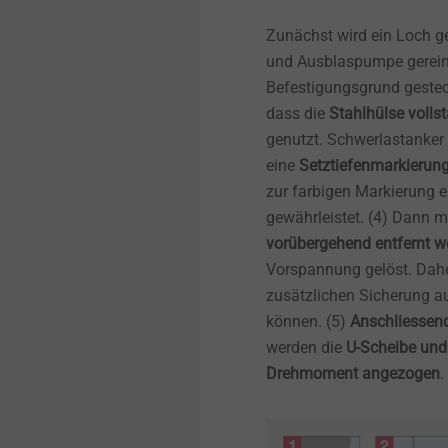
Produktübersicht
Tank und Kraftstofffluss
Schaum-Strukturen
Zunächst wird ein Loch g
T-FAST Holzschrauben
und Ausblaspumpe gereinig
Befestigungsgrund geste
PEARLOCK System
dass die
Stahlhülse volls
genutzt. Schwerlastanker
eine
Setztiefenmarkierung,
CROSSFIX
zur farbigen Markierung 
gewährleistet. (4) Dann
Fassadenbegrünung
vorübergehend entfernt w
Vorspannung gelöst. Dahe
Pro-Line
zusätzlichen Sicherung aus
können. (5)
Anschliessen
STR U 2G
werden die
U-Scheibe und 
Drehmoment angezogen
.
Iso-Team