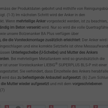
emäss der Produktdaten gebohrt und mithilfe von Reinigungsbü
t. (1-3) Im nächsten Schritt wird der Anker in den
ckt. Wenn
mehrteilige Anker
vorgesteckt werden, ist zu beachten,
tändig im Beton versenkt
wird. Nur so wird die volle Quertragfähi
 wie unsere Bolzenanker BA Plus verfügen über
 die die Vorsteckmontage zusätzlich erleichtert
: Der Anker wird 
eingeschlagen und eine korrekte Setztiefe ist ohne Messaufwand
 müssen
Unterlegscheibe (U-Scheibe) und Mutter des Ankers
erden
. Bei mehrteiligen Metallankern wird so grundsätzlich die
®
r ist unser Vorsteckanker LIEBIG
SUPERPLUS BLS-P mit einer
gestattet. Sie verhindert, dass Einzelteile des Ankers herabfall
d
wird das
zu befestigende Anbauteil
aufgesetzt
. (6) Zum Schlu
die Mutter wieder aufgesetzt
und mit dem
vorgeschriebenen
 (7)