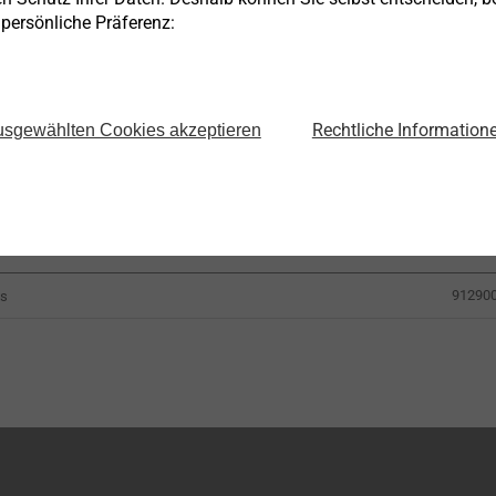
e persönliche Präferenz:
DVS-Produkte sind nur über Systemanbieter zu beziehen
Rechtliche Information
sgewählten Cookies akzeptieren
Artikeln
91290
us