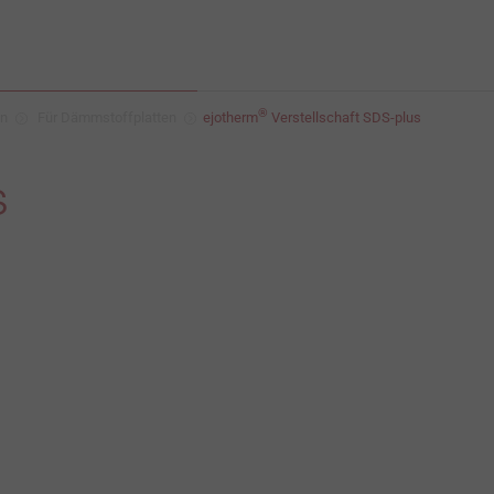
®
en
Für Dämmstoffplatten
ejotherm
Verstellschaft SDS-plus
s