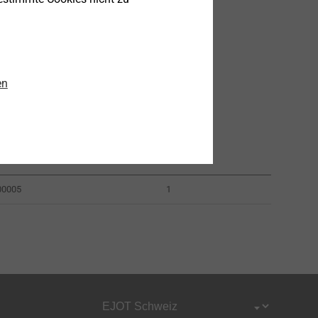
en
ummer
VPE
00005
1