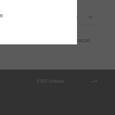
Antrieb
en
Innensechsrund T30
(1)
Länge (mm)
Alle Filter zurücksetzen