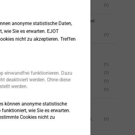
Klinkerdübel
(1)
Schlag-/Hammerdübel
önnen anonyme statistische Daten,
rt, wie Sie es erwarten. EJOT
Schraubdübel
(1)
ookies nicht zu akzeptieren. Treffen
Nutzungskategorie
A
(1)
p einwandfrei funktionieren. Dazu
B
(1)
ht deaktiviert werden. Ohne diese
C
(1)
tellt werden.
D
(1)
es können anonyme statistische
Material
funktioniert, wie Sie es erwarten.
bestimmte Cookies nicht zu
Stahl einsatzvergütet,
(1)
verzinkt