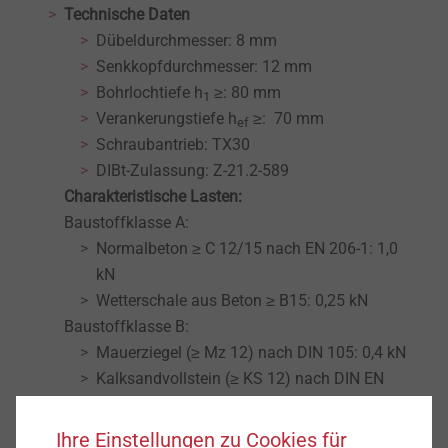
Technische Daten
Dübeldurchmesser: 8 mm
Senkkopfdurchmesser: 12 mm
Bohrlochtiefe h
≥: 80 mm
1
Verankerungstiefe h
≥: 70 mm
ef
Schraubantrieb: TX30
DIBt-Zulassung: Z-21.2-589
Charakteristische Lasten:
Baustoffklasse A:
Normalbeton ≥ C 12/15 nach EN 206-1: 1,0
kN
Wetterschale aus Beton ≥ B15: 0,25 kN
Baustoffklasse B:
Mauerziegel (≥ Mz 12) nach DIN 105: 0,4 kN
Kalksandvollstein (≥ KS 12) nach DIN EN
106: 0,4 kN
Vollsteine aus Leichtbeton (V) nach DIN
Ihre Einstellungen zu Cookies für