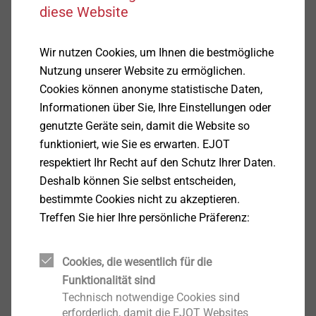
18152: 0,2 kN
diese Website
Baustoffklasse C:
Hochlochziegel (Hlz) nach DIN 105: *
Wir nutzen Cookies, um Ihnen die bestmögliche
Hochlochziegel (Hlz) Referenzstein nach
Nutzung unserer Website zu ermöglichen.
ÖNORM B 6124: 0,75 kN
Cookies können anonyme statistische Daten,
Kalksandlochstein (≥ KSL 6) nach DIN EN
Informationen über Sie, Ihre Einstellungen oder
106: 0,25 kN
genutzte Geräte sein, damit die Website so
Hohlblock aus Leichtbeton (≥ HbL 2) nach
funktioniert, wie Sie es erwarten. EJOT
DIN 18151: 0,15 kN
respektiert Ihr Recht auf den Schutz Ihrer Daten.
Baustoffklasse D:
Deshalb können Sie selbst entscheiden,
Haufwerksporiger Leichtbeton nach TGL: 0,3
bestimmte Cookies nicht zu akzeptieren.
kN
Treffen Sie hier Ihre persönliche Präferenz:
*gemäss Zulassung durch Auszugsversuche am Objekt zu ermitteln.
Die angegebenen zulässigen Lasten entsprechen geltenden deutschen
Cookies, die wesentlich für die
Bauvorschriften. Nationale Sicherheitsfaktoren sind bereits berücksichtigt. Bitte
Funktionalität sind
Technisch notwendige Cookies sind
Zulassung beachten.
erforderlich, damit die EJOT Websites