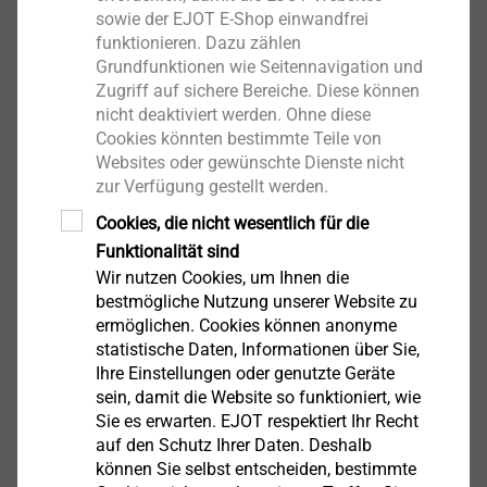
sowie der EJOT E-Shop einwandfrei
Downloads
funktionieren. Dazu zählen
Grundfunktionen wie Seitennavigation und
Zugriff auf sichere Bereiche. Diese können
Deutsch
nicht deaktiviert werden. Ohne diese
Cookies könnten bestimmte Teile von
Deutsch (CH)
Websites oder gewünschte Dienste nicht
Englisch
zur Verfügung gestellt werden.
Italienisch
Cookies, die nicht wesentlich für die
Funktionalität sind
Französisch
Wir nutzen Cookies, um Ihnen die
bestmögliche Nutzung unserer Website zu
ermöglichen. Cookies können anonyme
DoP ETA-04/0064.pdf
1008 KB
statistische Daten, Informationen über Sie,
Ihre Einstellungen oder genutzte Geräte
DoP ETA-15/0231.pdf
1 MB
sein, damit die Website so funktioniert, wie
Sie es erwarten. EJOT respektiert Ihr Recht
auf den Schutz Ihrer Daten. Deshalb
Bitte beachten Sie: WDVS-Produkte sind nur
können Sie selbst entscheiden, bestimmte