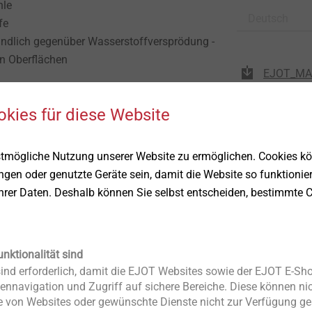
hle
Deutsch
ffe
dlich gegenüber Wasserstoffversprödung -
en Oberflächen
EJOT_MAX
okies für diese Website
e Verbindungslösung für höchstfeste Wer
stmögliche Nutzung unserer Website zu ermöglichen. Cookies k
nt einen einsatzbainitisierten Gewindeschaft mit einer ultrahart
ungen oder genutzte Geräte sein, damit die Website so funktionie
glicht damit vollkommen neue Möglichkeiten in der
Ihrer Daten. Deshalb können Sie selbst entscheiden, bestimmte C
höchstfesten Stahlwerkstoffen.
t aufgrund des einsatzbainitisierten Gefüges (ähnlich
m Tragbereich unempfindlich gegenüber wasserstoffinduzierten
unktionalität sind
ei galvanisch aufgebrachten Oberflächen auf das Tempern
nd erforderlich, damit die EJOT Websites sowie der EJOT E-Sho
ennavigation und Zugriff auf sichere Bereiche. Diese können nic
Flankenhärte im Formbereich von min. 750 HV* erzielt wird.
 von Websites oder gewünschte Dienste nicht zur Verfügung ges