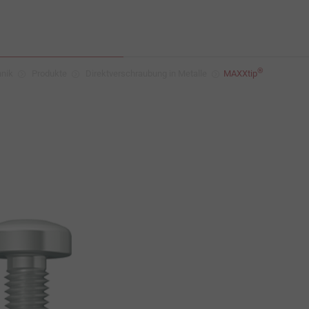
®
hnik
Produkte
Direktverschraubung in Metalle
MAXXtip