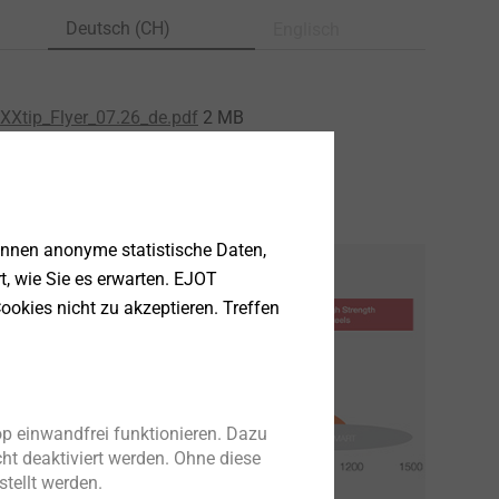
Deutsch (CH)
Englisch
Xtip_Flyer_07.26_de.pdf
2 MB
kstoffe
önnen anonyme statistische Daten,
en
rt, wie Sie es erwarten. EJOT
ookies nicht zu akzeptieren. Treffen
p einwandfrei funktionieren. Dazu
ht deaktiviert werden. Ohne diese
tellt werden.