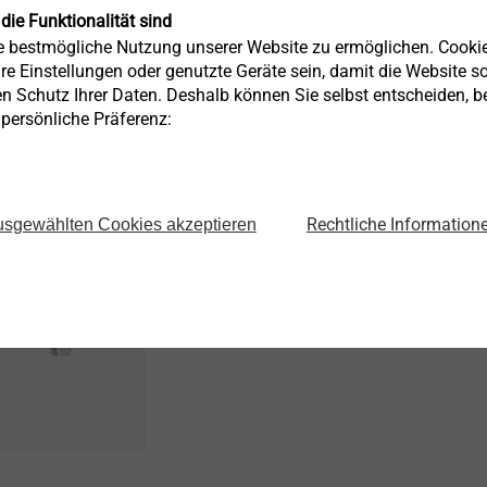
chen wird, bedingt durch die Einbrenntemperatur, eine Spitzenhä
 die Funktionalität sind
ie bestmögliche Nutzung unserer Website zu ermöglichen. Cooki
re Einstellungen oder genutzte Geräte sein, damit die Website so 
en Schutz Ihrer Daten. Deshalb können Sie selbst entscheiden, 
®
sbereiche der EJOT MAXXtip
e persönliche Präferenz:
Höchstfeste Stahlbleche (min. Rm 120
®
- SHEETtracs
bis 2 mm
Rechtliche Information
sgewählten Cookies akzeptieren
®
- Spiralform
analog DIN 7500
Stahlguss (GJS und GJL) mit dem Gewi