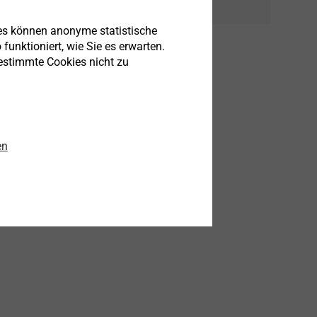
rte
es können anonyme statistische
funktioniert, wie Sie es erwarten.
bestimmte Cookies nicht zu
0 MPa) mit den Gewindetypen
en
®
ndetyp Spiralform