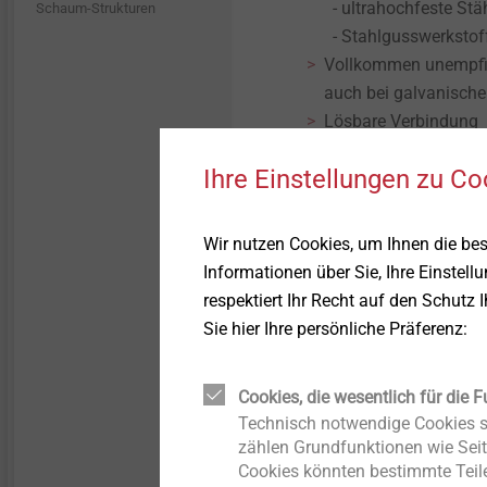
Produktübersicht
- ultrahochfeste Stä
Tank und Kraftstofffluss
Schaum-Strukturen
- Stahlgusswerksto
T-FAST Holzschrauben
Vollkommen unempfin
auch bei galvanisch
PEARLOCK System
Lösbare Verbindung
Ihre Einstellungen zu Co
Gewindefurchend
CROSSFIX
Wir nutzen Cookies, um Ihnen die be
Fassadenbegrünung
®
Die EJOT MAXXtip
verei
Informationen über Sie, Ihre Einstell
Schraubenspitze und ermö
respektiert Ihr Recht auf den Schutz 
Pro-Line
Direktverschraubung von 
Sie hier Ihre persönliche Präferenz:
®
Die MAXXtip
Schraube is
STR U 2G
Festigkeitsklasse 10.9) i
Cookies, die wesentlich für die F
Sprödbruch. Daher wird b
Technisch notwendige Cookies si
Iso-Team
zählen Grundfunktionen wie Seit
verzichtet, wodurch eine 
Cookies könnten bestimmte Teile