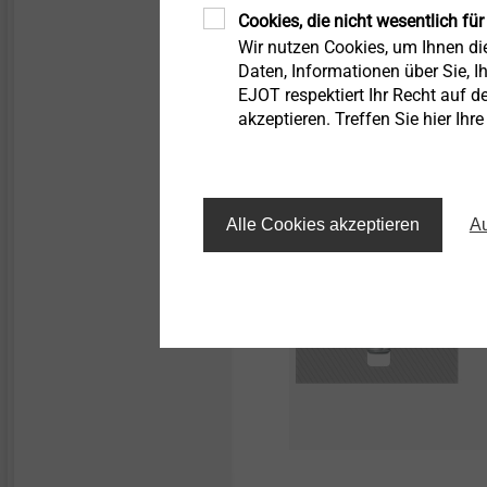
*Bei Zinklamellen-Oberflä
Cookies, die nicht wesentlich für
von min. 600 HV erreicht.
Wir nutzen Cookies, um Ihnen d
Daten, Informationen über Sie, Ih
EJOT respektiert Ihr Recht auf d
Hauptanwendung
akzeptieren. Treffen Sie hier Ihr
Alle Cookies akzeptieren
Au