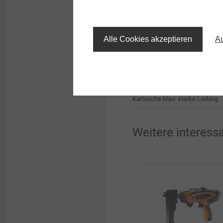
Bestellbezeichnung
Alle Cookies akzeptieren
Au
Kartusche schwarz: stärkste L
Kartusche rot: sehr starke Ladu
Kartusche blau: starke Ladung
Weitere interess