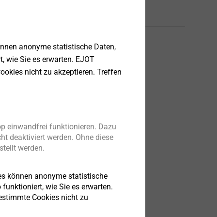
Englisch
önnen anonyme statistische Daten,
tsdatenblatt.pdf
241 KB
rt, wie Sie es erwarten. EJOT
040.pdf
1 MB
ookies nicht zu akzeptieren. Treffen
tenblatt.pdf
150 KB
p einwandfrei funktionieren. Dazu
ht deaktiviert werden. Ohne diese
tellt werden.
es können anonyme statistische
funktioniert, wie Sie es erwarten.
bestimmte Cookies nicht zu