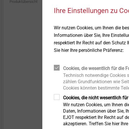
Produktübersicht
Tank und Kraftstofffluss
Schaum-Strukturen
560
Ihre Einstellungen zu Co
T-FAST Holzschrauben
Wir nutzen Cookies, um Ihnen die be
PEARLOCK System
Informationen über Sie, Ihre Einstell
respektiert Ihr Recht auf den Schutz 
CROSSFIX
Sie hier Ihre persönliche Präferenz:
Fassadenbegrünung
Cookies, die wesentlich für die F
Technisch notwendige Cookies si
Filter
zählen Grundfunktionen wie Seit
Pro-Line
Cookies könnten bestimmte Teile
Cookies, die nicht wesentlich für
STR U 2G
Wir nutzen Cookies, um Ihnen d
Daten, Informationen über Sie, Ih
Iso-Team
EJOT respektiert Ihr Recht auf d
akzeptieren. Treffen Sie hier Ihr