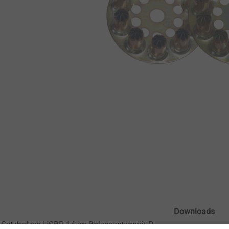
Downloads
 Setzbolzen HSBR 14 im Bolzensetzgerät P