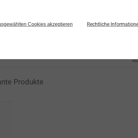
Arti
Rechtliche Information
sgewählten Cookies akzeptieren
96
adung
96
ng
96
ante Produkte