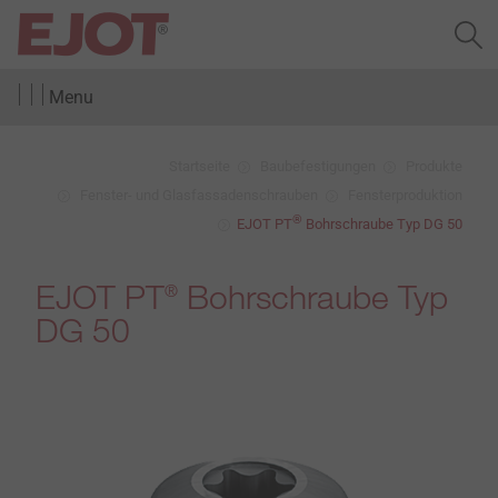
Menu
Startseite
Baubefestigungen
Produkte
Fenster- und Glasfassadenschrauben
Fensterproduktion
®
EJOT PT
Bohrschraube Typ DG 50
EJOT PT
Bohrschraube Typ
®
DG 50