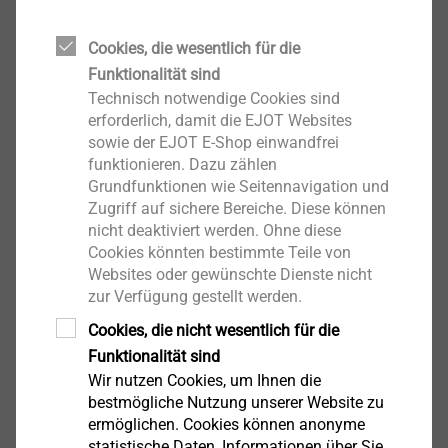
Antrieb: Innensechsrund TX25
Gewindetyp: DG 50
Cookies, die wesentlich für die
Funktionalität sind
Technisch notwendige Cookies sind
Downloads
erforderlich, damit die EJOT Websites
sowie der EJOT E-Shop einwandfrei
funktionieren. Dazu zählen
Product data sheet.pdf
186 KB
Grundfunktionen wie Seitennavigation und
Zugriff auf sichere Bereiche. Diese können
nicht deaktiviert werden. Ohne diese
Bitte beachten Sie: Fertigungsartikel sind keine
Cookies könnten bestimmte Teile von
dauerhaft lagernde Ware. Für individuelle
Websites oder gewünschte Dienste nicht
Lieferzeiten, Preise sowie Verfügbarkeiten
zur Verfügung gestellt werden.
sprechen Sie uns bitte an.
Cookies, die nicht wesentlich für die
Funktionalität sind
Wir nutzen Cookies, um Ihnen die
PT Typ DG Bohrschraube 50x16
bestmögliche Nutzung unserer Website zu
ermöglichen. Cookies können anonyme
7381108300
statistische Daten, Informationen über Sie,