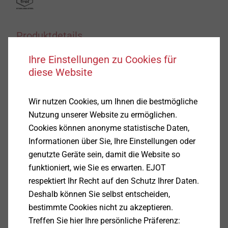
Produktdetails
Ihre Einstellungen zu Cookies für
Anwendungen
diese Website
Direktverschraubung von T-Verbindern in Pfosten-
Riegel-Konstruktionen aus Aluminium
Wir nutzen Cookies, um Ihnen die bestmögliche
Befestigung von Zusatzprofilen, z.B.
Nutzung unserer Website zu ermöglichen.
Anschlussprofile, Übergangsprofile u.Ä.
Cookies können anonyme statistische Daten,
Eigenschaften
Informationen über Sie, Ihre Einstellungen oder
Edelstahl A2
genutzte Geräte sein, damit die Website so
Aluminium optimierte Gewindegeometrie sorgt für
funktioniert, wie Sie es erwarten. EJOT
hohe Auszugsfestigkeiten
respektiert Ihr Recht auf den Schutz Ihrer Daten.
Linsenkopf mit Bohrspitze
Deshalb können Sie selbst entscheiden,
Technische Daten
bestimmte Cookies nicht zu akzeptieren.
Bohrkapazität: bis 2,5 mm
Treffen Sie hier Ihre persönliche Präferenz:
Kopfdurchmesser: 10 mm