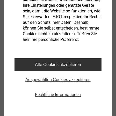
Ihre Einstellungen oder genutzte Geräte
Technische Details
sein, damit die Website so funktioniert, wie
Sie es erwarten. EJOT respektiert Ihr Recht
ø
5.0
auf den Schutz Ihrer Daten. Deshalb
Länge
16.0
können Sie selbst entscheiden, bestimmte
Cookies nicht zu akzeptieren. Treffen Sie
Werkstoff
Edelstahl
hier Ihre persönliche Präferenz:
Antrieb
Innensechsrund T25
Klemmdicke
8.0
Bestellbezeichnung
PT Typ DG Bohrschraube 50x16
Alle Cookies akzeptieren
VPE
100
Ausgewählten Cookies akzeptieren
Rechtliche Informationen
CAD
* Vielen Dank für Ihr Interesse an unseren