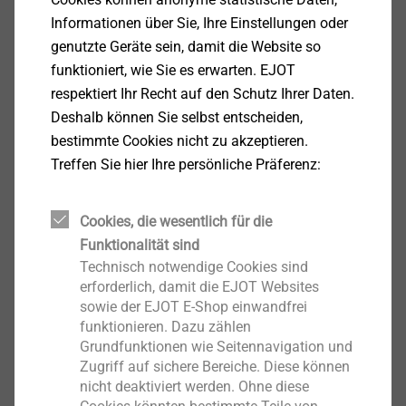
Informationen über Sie, Ihre Einstellungen oder
Spitzenwinkel in Kombination mit dem neuen
genutzte Geräte sein, damit die Website so
Wendelprofil sorgen für einen hohen
funktioniert, wie Sie es erwarten. EJOT
Bohrvorschub
respektiert Ihr Recht auf den Schutz Ihrer Daten.
Zertifiziert durch die Prüfgemeinschaft
Deshalb können Sie selbst entscheiden,
Mauerbohrer (PGM) nach den Anforderungen des
bestimmte Cookies nicht zu akzeptieren.
Deutschen Instituts für Bautechnik (BIBt)
Treffen Sie hier Ihre persönliche Präferenz:
Technische Daten
®
Antrieb: SDS plus
Cookies, die wesentlich für die
Funktionalität sind
Technisch notwendige Cookies sind
erforderlich, damit die EJOT Websites
sowie der EJOT E-Shop einwandfrei
Filter
funktionieren. Dazu zählen
Grundfunktionen wie Seitennavigation und
Zugriff auf sichere Bereiche. Diese können
nicht deaktiviert werden. Ohne diese