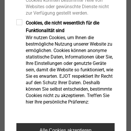
Cookies könnten bestimmte Teile von
Websites oder gewünschte Dienste nicht
zur Verfügung gestellt werden.
Hammerbohrer SDS-Plus Bohrer 5,0
Cookies, die nicht wesentlich für die
Funktionalität sind
6190000484
Wir nutzen Cookies, um Ihnen die
bestmögliche Nutzung unserer Website zu
Hammerbohrer SDS-Plus Bohrer 5,0
ermöglichen. Cookies können anonyme
6190000485
statistische Daten, Informationen über Sie,
Ihre Einstellungen oder genutzte Geräte
Hammerbohrer SDS-Plus Bohrer 5,0
sein, damit die Website so funktioniert, wie
Sie es erwarten. EJOT respektiert Ihr Recht
6190000486
auf den Schutz Ihrer Daten. Deshalb
können Sie selbst entscheiden, bestimmte
Hammerbohrer SDS-Plus Bohrer 6,0
Cookies nicht zu akzeptieren. Treffen Sie
hier Ihre persönliche Präferenz:
6190000487
Hammerbohrer SDS-Plus Bohrer 6,0
6190000488
Alle Cookies akzeptieren