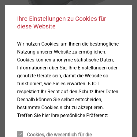
Ihre Einstellungen zu Cookies für
diese Website
®
Die EJOT DELTA PT
Schraube ist ein spezielles
Wir nutzen Cookies, um Ihnen die bestmögliche
Verbindungselement für die sichere und problemlose
Nutzung unserer Website zu ermöglichen.
Direktverschraubung in thermoplastische Werkstoffe.
Cookies können anonyme statistische Daten,
®
Als konsequente Weiterentwicklung der EJOT PT
ist
Informationen über Sie, Ihre Einstellungen oder
sie das Resultat langjähriger Entwicklung und Praxis
genutzte Geräte sein, damit die Website so
in der Direktverschraubung auch von hoch
funktioniert, wie Sie es erwarten. EJOT
beanspruchten thermoplastischen
respektiert Ihr Recht auf den Schutz Ihrer Daten.
Konstruktionswerkstoffen. Der denkbare
Deshalb können Sie selbst entscheiden,
Einsatzbereich erstreckt sich über sämtliche
bestimmte Cookies nicht zu akzeptieren.
industrielle Anwendungen. Insbesondere in der
Treffen Sie hier Ihre persönliche Präferenz:
Automobilindustrie, wo die verwendeten Bauteile
besonders hohen Belastungen standhalten müssen,
Cookies, die wesentlich für die
®
hat sich die DELTA PT
Schraube als zuverlässiges