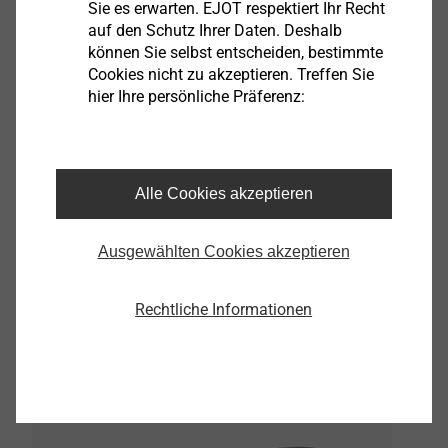
Sie es erwarten. EJOT respektiert Ihr Recht
auf den Schutz Ihrer Daten. Deshalb
können Sie selbst entscheiden, bestimmte
®
Das EJOT DELTA CALC
, ein auf den mechanischen
Cookies nicht zu akzeptieren. Treffen Sie
Parametern vieler tausend Anwendungs- und
hier Ihre persönliche Präferenz:
Testverschraubungen basierendes
Prognoseprogramm, ist eine wertvolle Unterstützung
für die Vor-Auslegung von Direktverschraubungen in
thermoplastische Werkstoffe. In diesem Tool sind die
Alle Cookies akzeptieren
®
Verschraubungsparameter der DELTA PT
Schraube
in Abhängigkeit von Werkstoffen und
Ausgewählten Cookies akzeptieren
Vorlochdimensionierungen hinterlegt. So kann bei der
Neuauslegung eines Bauteils bereits in der
Rechtliche Informationen
Konstruktionsphase wertvolle Zeit gespart werden.
Innovative Gewindegeometrie