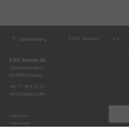
Seitenanfang
EJOT Schweiz AG
Uttwilerstrasse 3
CH-8582 Dozwil
+41 71 414 52 22
infoCH@ejot.com
Impressum
Datenschutz