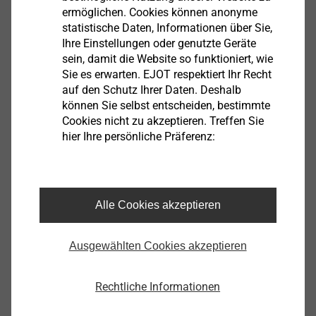
ermöglichen. Cookies können anonyme
statistische Daten, Informationen über Sie,
Ihre Einstellungen oder genutzte Geräte
sein, damit die Website so funktioniert, wie
Sie es erwarten. EJOT respektiert Ihr Recht
auf den Schutz Ihrer Daten. Deshalb
können Sie selbst entscheiden, bestimmte
Cookies nicht zu akzeptieren. Treffen Sie
Die Gewindeform „DS“ (DuroSet) ist dabei der
hier Ihre persönliche Präferenz:
„Schlüssel“ für die Lösung dieser erschwerten
verbindungstechnischen Anforderungen. Auf die
®
bewährte DELTA PT
Gewindegeometrie werden bei
®
der EJOT DELTA PT
DS Schraube spezielle Nuten
Alle Cookies akzeptieren
aufgebracht, die ein optimales Formen des
Mutterngewindes ermöglichen. Diese Nuten sind an
Ausgewählten Cookies akzeptieren
der Schraubenspitze besonders ausgeprägt und
laufen in Richtung Schraubenkopf aus. Die neu
Rechtliche Informationen
entwickelte Gewindeformzone ermöglicht damit ein
niedriges Eindreh- und ein hohes Überdrehmoment,