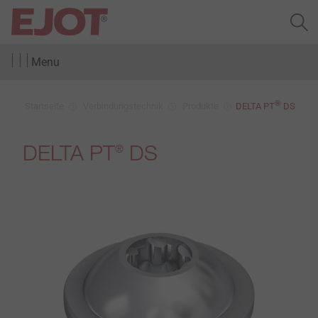
Menu
®
Startseite
Verbindungstechnik
Produkte
DELTA PT
DS
DELTA PT
DS
®