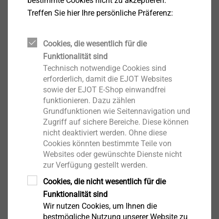
bestimmte Cookies nicht zu akzeptieren.
höchste Anforderungen an die zum Einsatz
Treffen Sie hier Ihre persönliche Präferenz:
kommenden Verbindungselemente. Diese
Anforderungen erfüllt EJOT mit der neu entwickelten
®
DELTA PT
DS, die auf Basis der bewährten DELTA PT
Cookies, die wesentlich für die
®
Schraube aufgrund ihres besonderen
Funktionalität sind
Gewindelayouts für schwierigste Anforderungen bei
Technisch notwendige Cookies sind
der selbstfurchenden Verschraubung in Duroplaste
erforderlich, damit die EJOT Websites
sowie der EJOT E-Shop einwandfrei
prädestiniert ist.
funktionieren. Dazu zählen
Grundfunktionen wie Seitennavigation und
Zugriff auf sichere Bereiche. Diese können
Modifizierte Gewindeenden
nicht deaktiviert werden. Ohne diese
Cookies könnten bestimmte Teile von
Websites oder gewünschte Dienste nicht
zur Verfügung gestellt werden.
Cookies, die nicht wesentlich für die
Funktionalität sind
Wir nutzen Cookies, um Ihnen die
bestmögliche Nutzung unserer Website zu