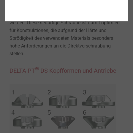
Tubusbrüche bei der Direktverschraubung können mit
®
der DELTA PT
DS somit zuverlässig vermieden
werden. Diese neuartige Schraube ist damit optimiert
für Konstruktionen, die aufgrund der Härte und
Sprödigkeit des verwendeten Materials besonders
hohe Anforderungen an die Direktverschraubung
stellen.
®
DELTA PT
DS Kopfformen und Antriebe