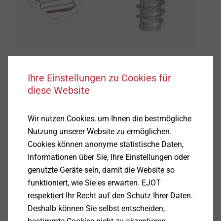
Ihre Einstellungen zu Cookies für
Alternative Materialien und Werkstoffe, die vor
diese Website
wenigen Jahren noch nicht im Fokus
verbindungstechnischer Fragestellungen standen,
Wir nutzen Cookies, um Ihnen die bestmögliche
halten mittlerweile großflächig Einzug in
Nutzung unserer Website zu ermöglichen.
unterschiedlichsten industriellen Anwendungen. In
Cookies können anonyme statistische Daten,
diesem Zusammenhang sind insbesondere
Informationen über Sie, Ihre Einstellungen oder
duroplastische Kunststoffe zu nennen, die oftmals
genutzte Geräte sein, damit die Website so
andere Werkstoffe ersetzen, in der Automobilindustrie
funktioniert, wie Sie es erwarten. EJOT
meist aus Gründen der Gewichtseinsparung von
respektiert Ihr Recht auf den Schutz Ihrer Daten.
Bauteilen. Die sichere und langlebige Verbindung
Deshalb können Sie selbst entscheiden,
dieser oftmals hoch belasteten Bauteile stellt dabei