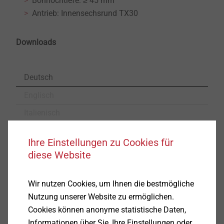
Bohrlochtiefe: ≥ 45 mm
Antrieb: Innensechsrund TX30
Downloads
Deutsch
Englisch
Italienisch
Französisch
Ihre Einstellungen zu Cookies für
diese Website
Produktdatenblatt.pdf
261 KB
ETA-07/0013.pdf
3 MB
Wir nutzen Cookies, um Ihnen die bestmögliche
EPD Flachdachbefestigungssysteme.pdf
897 KB
Nutzung unserer Website zu ermöglichen.
FM Approval.pdf
157 KB
Cookies können anonyme statistische Daten,
Informationen über Sie, Ihre Einstellungen oder