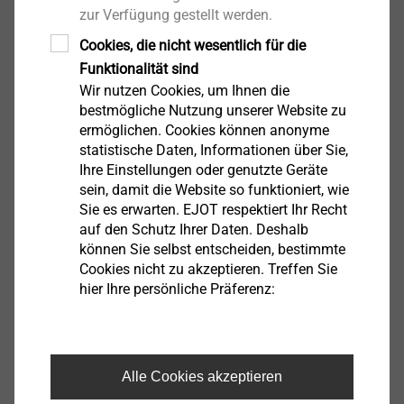
zur Verfügung gestellt werden.
5763060512
Cookies, die nicht wesentlich für die
Funktionalität sind
FBS-R-6,3x80
Wir nutzen Cookies, um Ihnen die
5763080512
bestmögliche Nutzung unserer Website zu
ermöglichen. Cookies können anonyme
FBS-R-6,3x100
statistische Daten, Informationen über Sie,
Ihre Einstellungen oder genutzte Geräte
5763100512
sein, damit die Website so funktioniert, wie
Sie es erwarten. EJOT respektiert Ihr Recht
FBS-R-6,3x120
auf den Schutz Ihrer Daten. Deshalb
können Sie selbst entscheiden, bestimmte
5763120512
Cookies nicht zu akzeptieren. Treffen Sie
hier Ihre persönliche Präferenz:
FBS-R-6,3x140
5763140512
FBS-R-6,3x160
Alle Cookies akzeptieren
5763160512