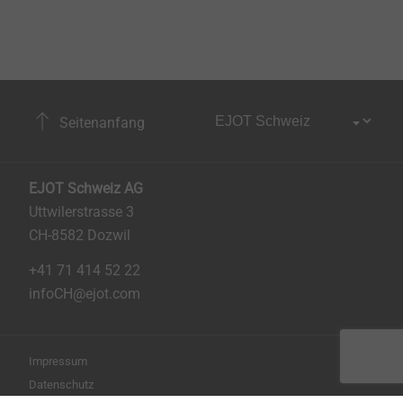
Seitenanfang
EJOT Schweiz AG
Uttwilerstrasse 3
CH-8582 Dozwil
+41 71 414 52 22
infoCH@ejot.com
Impressum
Datenschutz