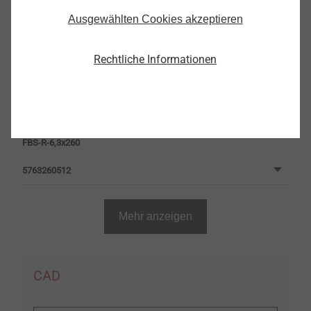
Ausgewählten Cookies akzeptieren
FBS-R-6,3x180
5763180512
Rechtliche Informationen
FBS-R-6,3x220
5763220512
FBS-R-6,3x260
5763260512
Mehr anzeigen
CAD