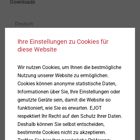
Downloads
Deutsch
Englisch
Ihre Einstellungen zu Cookies für
Italienisch
diese Website
Wir nutzen Cookies, um Ihnen die bestmögliche
ETA-10/0200.pdf
28 MB
Nutzung unserer Website zu ermöglichen.
ETA-13/0177.pdf
18 MB
Cookies können anonyme statistische Daten,
AbZ Z-14.4-426.pdf
12 MB
Informationen über Sie, Ihre Einstellungen oder
Produktdatenblatt.pdf
188 KB
genutzte Geräte sein, damit die Website so
EPD Gewindefurchende Schrauben.pdf
1 MB
funktioniert, wie Sie es erwarten. EJOT
AbZ Z-14.4-901.pdf
6 MB
respektiert Ihr Recht auf den Schutz Ihrer Daten.
Montageanleitung.pdf
3 MB
Deshalb können Sie selbst entscheiden,
ETA-24/0547.pdf
1 MB
bestimmte Cookies nicht zu akzeptieren.