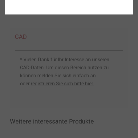
3596311321
CAD
* Vielen Dank für Ihr Interesse an unseren
CAD-Daten. Um diesen Bereich nutzen zu
können melden Sie sich einfach an
oder
registrieren Sie sich bitte hier.
Weitere interessante Produkte