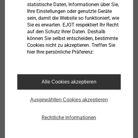
statistische Daten, Informationen über Sie,
Ihre Einstellungen oder genutzte Geräte
JT3-2-6,0x100-E16
sein, damit die Website so funktioniert, wie
3595111321
Sie es erwarten. EJOT respektiert Ihr Recht
auf den Schutz Ihrer Daten. Deshalb
JT3-2-6,0x120-E16
können Sie selbst entscheiden, bestimmte
Cookies nicht zu akzeptieren. Treffen Sie
3595211321
hier Ihre persönliche Präferenz:
JT3-2-6,0x140-E16
3595811321
Alle Cookies akzeptieren
JT3-2-6,0x160-E16
3595911321
Ausgewählten Cookies akzeptieren
JT3-2-6,0x200-E16
Rechtliche Informationen
3596011321
JT3-2-6,0x240-E16