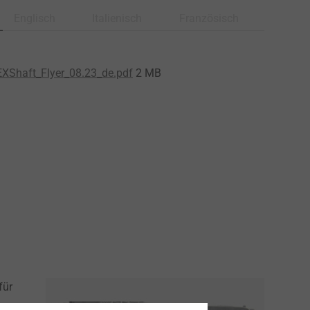
Englisch
Italienisch
Französisch
XShaft_Flyer_08.23_de.pdf
2 MB
für