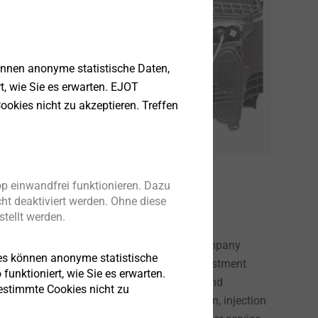
önnen anonyme statistische Daten,
rt, wie Sie es erwarten. EJOT
ookies nicht zu akzeptieren. Treffen
p einwandfrei funktionieren. Dazu
ht deaktiviert werden. Ohne diese
tellt werden.
as been an ATF and EJOT joint venture company
es können anonyme statistische
ive Lighting industry with aiming and adjustment
funktioniert, wie Sie es erwarten.
rkets by leveraging advanced technology and
bestimmte Cookies nicht zu
iver exceptional prototyping, product design, injection