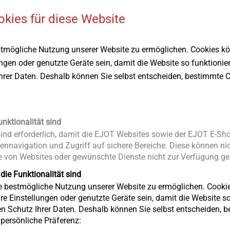
realisierbar. Die Welle überträgt die Kraft, die in eine rotierende
okies für diese Website
d, zum eigentlichen internen Angriffspunkt.
stmögliche Nutzung unserer Website zu ermöglichen. Cookies k
ungen oder genutzte Geräte sein, damit die Website so funktionie
Ihrer Daten. Deshalb können Sie selbst entscheiden, bestimmte C
unktionalität sind
nd erforderlich, damit die EJOT Websites sowie der EJOT E-Sho
YST Technologies, L.P
ennavigation und Zugriff auf sichere Bereiche. Diese können nic
 von Websites oder gewünschte Dienste nicht zur Verfügung ges
 die Funktionalität sind
Since 1996, ASYST Technologies, L.P h
ie bestmögliche Nutzung unserer Website zu ermöglichen. Cooki
formed to primarily support the Automot
re Einstellungen oder genutzte Geräte sein, damit die Website so 
systems. We currently serve various ma
en Schutz Ihrer Daten. Deshalb können Sie selbst entscheiden, 
unparalleled engineering expertise to del
e persönliche Präferenz: