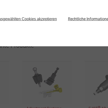
molding, manufacturing, automation, as
and support for manufacturing companie
website at
asysttech.com
or contact us
Rechtliche Information
sgewählten Cookies akzeptieren
ante Produkte
®