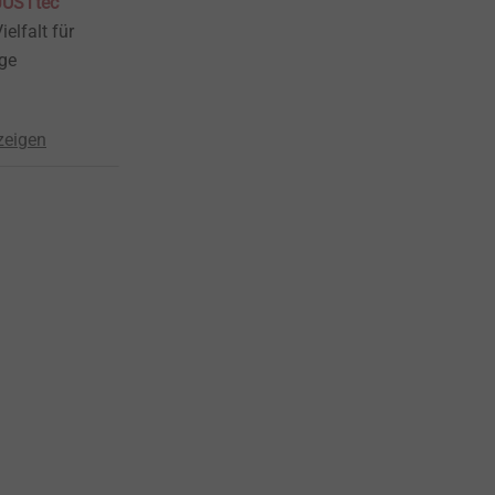
USTtec
ielfalt für
ge
zeigen