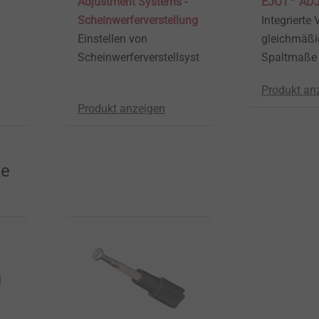
Adjustment Systems -
EJOT
ADJ
Scheinwerferverstellung
Integrierte V
Einstellen von
gleichmäßi
Scheinwerferverstellsysteme.
Spaltmaße
Produkt an
Produkt anzeigen
te