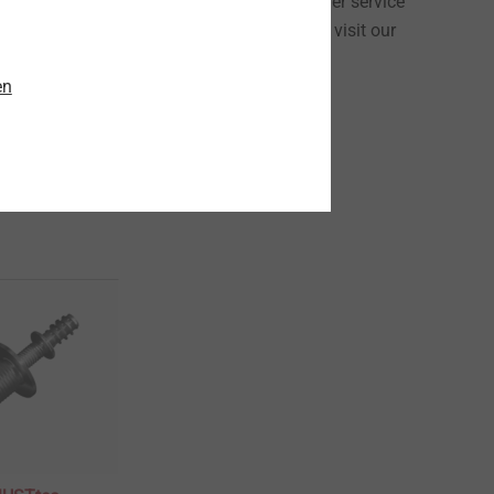
sembly solutions, and outstanding customer service
s worldwide. To learn more about ASYST, visit our
 at
sales@asysttech.com
en