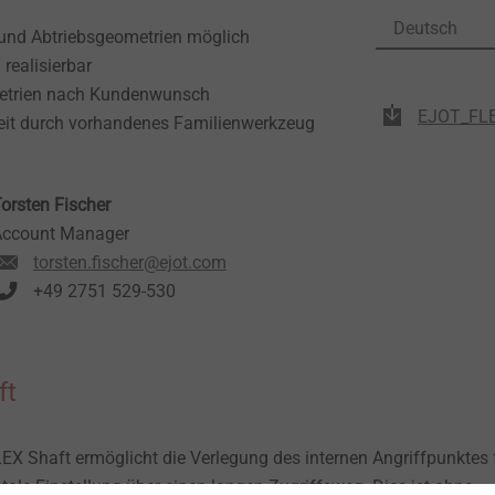
Deutsch
 und Abtriebsgeometrien möglich
realisierbar
metrien nach Kundenwunsch
EJOT_FLE
eit durch vorhandenes Familienwerkzeug
orsten Fischer
Account Manager
torsten.fischer@ejot.com
+49 2751 529-530
ft
EX Shaft ermöglicht die Verlegung des internen Angriffpunktes 
ntale Einstellung über einen langen Zugriffsweg. Dies ist ohne