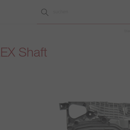
Sta
EX Shaft