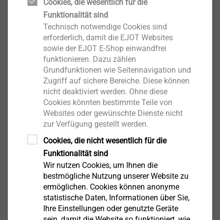
Cookies, die wesentlich für die
Fassadendübel
Funktionalität sind
Produkt anzeigen
Technisch notwendige Cookies sind
erforderlich, damit die EJOT Websites
sowie der EJOT E-Shop einwandfrei
funktionieren. Dazu zählen
Grundfunktionen wie Seitennavigation und
Zugriff auf sichere Bereiche. Diese können
SDP-S-10G
nicht deaktiviert werden. Ohne diese
Fassadendübel
Cookies könnten bestimmte Teile von
Websites oder gewünschte Dienste nicht
Produkt anzeigen
zur Verfügung gestellt werden.
Cookies, die nicht wesentlich für die
Funktionalität sind
Wir nutzen Cookies, um Ihnen die
bestmögliche Nutzung unserer Website zu
ermöglichen. Cookies können anonyme
SDP-KB-10G
statistische Daten, Informationen über Sie,
Fassadendübel
Ihre Einstellungen oder genutzte Geräte
Produkt anzeigen
sein, damit die Website so funktioniert, wie