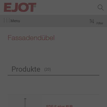
Menu
Filter
Fassadendübel
Produkte
(20)
SDF-S plus 8UB